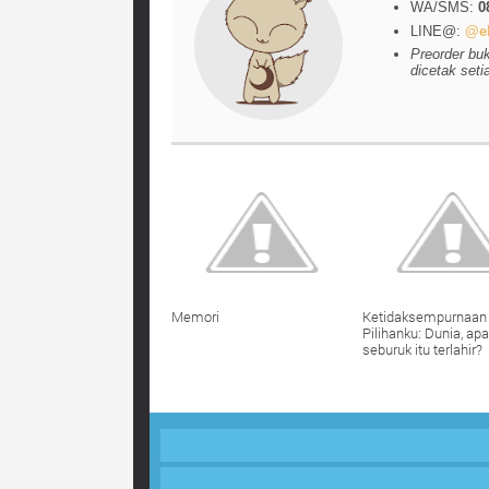
WA/SMS:
0
LINE@:
@el
Preorder bu
dicetak seti
Memori
Ketidaksempurnaan
Pilihanku: Dunia, ap
seburuk itu terlahir?