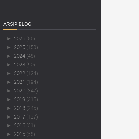
ARSIP
BLOG
2026
(86)
►
2025
(153)
►
2024
(48)
►
2023
(90)
►
2022
(124)
►
2021
(194)
►
2020
(347)
►
2019
(315)
►
2018
(245)
►
2017
(127)
►
2016
(51)
►
2015
(58)
►