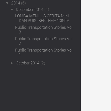
2014
(6)
▼
December 2014
(4)
▼
LOMBA MENULIS CERITA MINI
DAN PUISI BERTEMA “CINTA...
Public Transportation Stories Vol.
3
Public Transportation Stories Vol.
2
Public Transportation Stories Vol.
1
October 2014
(2)
►