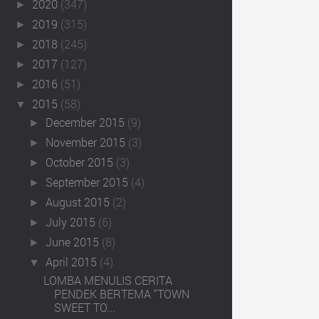
2020
(347)
►
2019
(315)
►
2018
(245)
►
2017
(127)
►
2016
(51)
►
2015
(58)
▼
December 2015
(9)
►
November 2015
(3)
►
October 2015
(3)
►
September 2015
(4)
►
August 2015
(2)
►
July 2015
(6)
►
June 2015
(8)
►
April 2015
(4)
▼
LOMBA MENULIS CERITA
PENDEK BERTEMA “TOWN
SWEET TO...