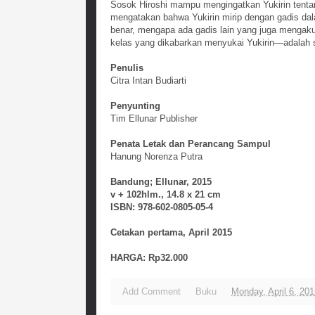
Sosok Hiroshi mampu mengingatkan Yukirin tentan
mengatakan bahwa Yukirin mirip dengan gadis da
benar, mengapa ada gadis lain yang juga mengak
kelas yang dikabarkan menyukai Yukirin—adalah s
Penulis
Citra Intan Budiarti
Penyunting
Tim Ellunar Publisher
Penata Letak dan Perancang Sampul
Hanung Norenza Putra
Bandung; Ellunar, 2015
v + 102hlm., 14.8 x 21 cm
ISBN: 978-602-0805-05-4
Cetakan pertama, April 2015
HARGA: Rp32.000
Add Comment
Buku
Monday, April 6, 20