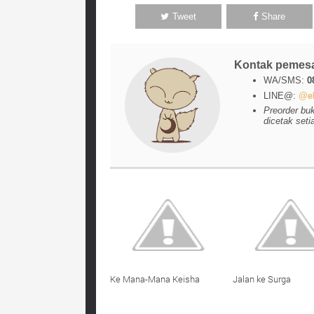
Tweet
Share
Kontak pemes
WA/SMS:
0
LINE@:
@el
Preorder bu
dicetak seti
Ke Mana-Mana Keisha
Jalan ke Surga