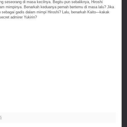
g seseorang di masa kecilnya. Begitu pun sebaliknya, Hiroshi
lam mimpinya. Benarkah keduanya pernah bertemu di masa lalu? Jika
u sebagai gadis dalam mimpi Hiroshi? Lalu, benarkah Kaito—kakak
ecret admirer Yukirin?
15