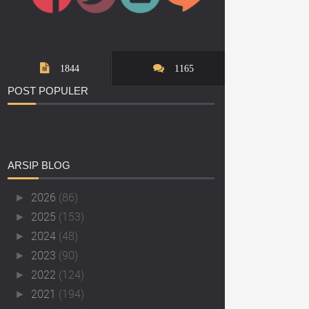
1844
1165
POST
POPULER
ARSIP
BLOG
2026
(86)
►
2025
(153)
►
2024
(48)
►
2023
(90)
►
2022
(124)
►
2021
(194)
►