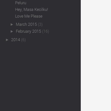
Peluru
Hey, Masa Kecilku!
Love Me Please
March 2015
(3)
►
February 2015
(16)
►
2014
(6)
►