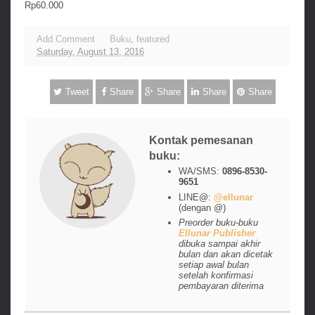
Rp60.000
Add Comment
Buku
,
featured
Saturday, August 13, 2016
Tweet
Share
Share
Share
Share
Kontak pemesanan
buku:
WA/SMS:
0896-8530-
9651
LINE@:
@ellunar
(dengan @)
Preorder buku-buku
Ellunar Publisher
dibuka sampai akhir
bulan dan akan dicetak
setiap awal bulan
setelah konfirmasi
pembayaran diterima