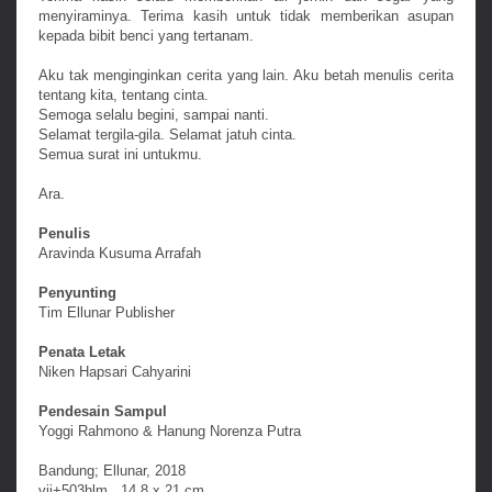
menyiraminya. Terima kasih untuk tidak memberikan asupan
kepada bibit benci yang tertanam.
Aku tak menginginkan cerita yang lain. Aku betah menulis cerita
tentang kita, tentang cinta.
Semoga selalu begini, sampai nanti.
Selamat tergila-gila. Selamat jatuh cinta.
Semua surat ini untukmu.
Ara.
Penulis
Aravinda Kusuma Arrafah
Penyunting
Tim Ellunar Publisher
Penata Letak
Niken Hapsari Cahyarini
Pendesain Sampul
Yoggi Rahmono & Hanung Norenza Putra
Bandung; Ellunar, 2018
vii+503hlm., 14.8 x 21 cm