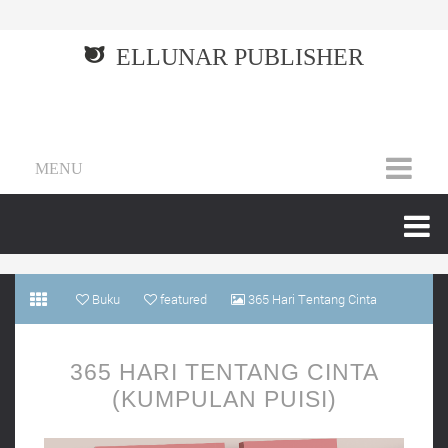
ELLUNAR PUBLISHER
MENU
Buku
featured
365 Hari Tentang Cinta
(Kumpulan Puisi)
365 HARI TENTANG CINTA
(KUMPULAN PUISI)