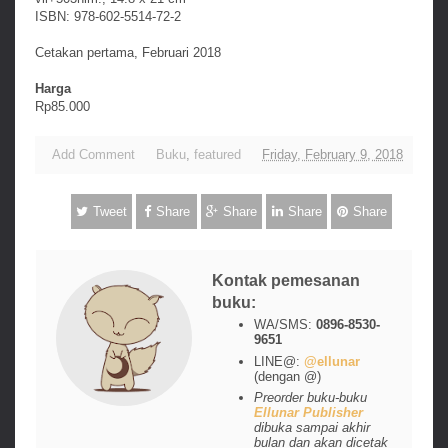
ISBN: 978-602-5514-72-2
Cetakan pertama, Februari 2018
Harga
Rp85.000
Add Comment
Buku
,
featured
Friday, February 9, 2018
Tweet
Share
Share
Share
Share
Kontak pemesanan
buku:
WA/SMS:
0896-8530-
9651
LINE@:
@ellunar
(dengan @)
Preorder buku-buku
Ellunar Publisher
dibuka sampai akhir
bulan dan akan dicetak