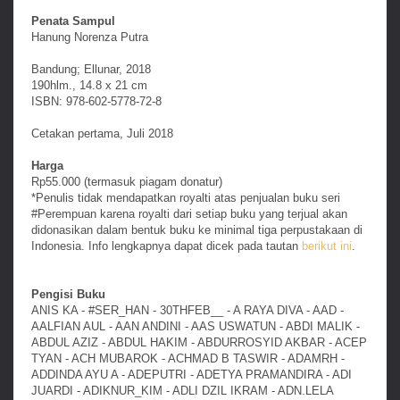
Penata Sampul
Hanung Norenza Putra
Bandung; Ellunar, 2018
190hlm., 14.8 x 21 cm
ISBN: 978-602-5778-72-8
Cetakan pertama, Juli 2018
Harga
Rp55.000 (termasuk piagam donatur)
*Penulis tidak mendapatkan royalti atas penjualan buku seri
#Perempuan karena royalti dari setiap buku yang terjual akan
didonasikan dalam bentuk buku ke minimal tiga perpustakaan di
Indonesia. Info lengkapnya dapat dicek pada tautan
berikut ini
.
Pengisi Buku
ANIS KA - #SER_HAN - 30THFEB__ - A RAYA DIVA - AAD -
AALFIAN AUL - AAN ANDINI - AAS USWATUN - ABDI MALIK -
ABDUL AZIZ - ABDUL HAKIM - ABDURROSYID AKBAR - ACEP
TYAN - ACH MUBAROK - ACHMAD B TASWIR - ADAMRH -
ADDINDA AYU A - ADEPUTRI - ADETYA PRAMANDIRA - ADI
JUARDI - ADIKNUR_KIM - ADLI DZIL IKRAM - ADN.LELA