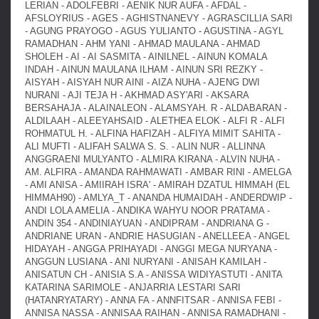
LERIAN - ADOLFEBRI - AENIK NUR AUFA - AFDAL -
AFSLOYRIUS - AGES - AGHISTNANEVY - AGRASCILLIA SARI
- AGUNG PRAYOGO - AGUS YULIANTO - AGUSTINA - AGYL
RAMADHAN - AHM YANI - AHMAD MAULANA - AHMAD
SHOLEH - AI - AI SASMITA - AINILNEL - AINUN KOMALA
INDAH - AINUN MAULANA ILHAM - AINUN SRI REZKY -
AISYAH - AISYAH NUR AINI - AIZA NUHA - AJENG DWI
NURANI - AJI TEJA H - AKHMAD ASY'ARI - AKSARA
BERSAHAJA - ALAINALEON - ALAMSYAH. R - ALDABARAN -
ALDILAAH - ALEEYAHSAID - ALETHEA ELOK - ALFI R - ALFI
ROHMATUL H. - ALFINA HAFIZAH - ALFIYA MIMIT SAHITA -
ALI MUFTI - ALIFAH SALWA S. S. - ALIN NUR - ALLINNA
ANGGRAENI MULYANTO - ALMIRA KIRANA - ALVIN NUHA -
AM. ALFIRA - AMANDA RAHMAWATI - AMBAR RINI - AMELGA
- AMI ANISA - AMIIRAH ISRA' - AMIRAH DZATUL HIMMAH (EL
HIMMAH90) - AMLYA_T - ANANDA HUMAIDAH - ANDERDWIP -
ANDI LOLA AMELIA - ANDIKA WAHYU NOOR PRATAMA -
ANDIN 354 - ANDINIAYUAN - ANDIPRAM - ANDRIANA G -
ANDRIANE URAN - ANDRIE HASUGIAN - ANELLEEA - ANGEL
HIDAYAH - ANGGA PRIHAYADI - ANGGI MEGA NURYANA -
ANGGUN LUSIANA - ANI NURYANI - ANISAH KAMILAH -
ANISATUN CH - ANISIA S.A - ANISSA WIDIYASTUTI - ANITA
KATARINA SARIMOLE - ANJARRIA LESTARI SARI
(HATANRYATARY) - ANNA FA - ANNFITSAR - ANNISA FEBI -
ANNISA NASSA - ANNISAA RAIHAN - ANNISA RAMADHANI -