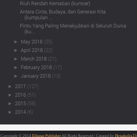
Riuh Rendah Kematian (kumcer)
Antara Cinta, Budaya, dan Generasi Kita
(kumpulan ...
Pintu Yang Paling Menakjubkan di Seluruh Dunia
(ku...
May 2018
(35)
►
April 2018
(22)
►
March 2018
(21)
►
February 2018
(17)
►
January 2018
(10)
►
2017
(127)
►
2016
(51)
►
2015
(58)
►
2014
(6)
►
Copyright © 2014
Ellunar Publisher
All Right Reserved | Created by
Hexaholix23