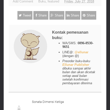
Add Comment
Buku
,
featured
Friday, July 27, 2018
Tweet
Share
Share
Share
Share
Kontak pemesanan
buku:
WA/SMS:
0896-8530-
9651
LINE@:
@ellunar
(dengan @)
Preorder buku-buku
Ellunar Publisher
dibuka sampai akhir
bulan dan akan dicetak
setiap awal bulan
setelah konfirmasi
pembayaran diterima
Sonata Dimensi Ketiga