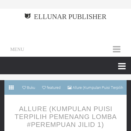
ELLUNAR PUBLISHER
MENU
Buku
featured
Allure (Kumpulan Puisi Terpilih
Pemenang Lomba #Perempuan Jilid 1)
ALLURE (KUMPULAN PUISI
TERPILIH PEMENANG LOMBA
#PEREMPUAN JILID 1)