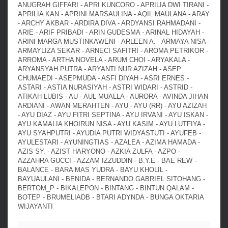
ANUGRAH GIFFARI - APRI KUNCORO - APRILIA DWI TIRANI -
APRILIA KAN - APRINI MARSAULINA - AQIL MAULANA - ARAY
- ARCHY AKBAR - ARDIRA DIVA - ARDYANSI RAHMADANI -
ARIE - ARIF PRIBADI - ARIN GUDESMA - ARINAL HIDAYAH -
ARINI MARGA MUSTINKAWENI - ARLEEN A. - ARMAYA NISA -
ARMAYLIZA SEKAR - ARNECI SAFITRI - AROMA PETRIKOR -
ARROMA - ARTHA NOVELA - ARUM CHOI - ARYAKALA -
ARYANSYAH PUTRA - ARYANTI NUR AZIZAH - ASEP
CHUMAEDI - ASEPMUDA - ASFI DIYAH - ASRI ERNES -
ASTARI - ASTIA NURASIYAH - ASTRI WIDARI - ASTRID -
ATIKAH LUBIS - AU - AUL MUALLA - AURORA - AVINDA JIHAN
ARDIANI - AWAN MERAHTEN - AYU - AYU (RR) - AYU AZIZAH
- AYU DIAZ - AYU FITRI SEPTINA - AYU IRVANI - AYU ISKAN -
AYU KAMALIA KHOIRUN NISA - AYU KASIM - AYU LUTFIYA -
AYU SYAHPUTRI - AYUDIA PUTRI WIDYASTUTI - AYUFEB -
AYULESTARI - AYUNINGTIAS - AZALEA - AZIMA HAMADA -
AZIS SY. - AZIST HARYONO - AZKIA ZULFA - AZPO -
AZZAHRA GUCCI - AZZAM IZZUDDIN - B.Y.E - BAE REW -
BALANCE - BARA MAS YUDRA - BAYU KHOLIL -
BAYUAULANI - BENIDA - BERNANDO GABRIEL SITOHANG -
BERTOM_P - BIKALEPON - BINTANG - BINTUN QALAM -
BOTEP - BRUMELIADB - BTARI ADYNDA - BUNGA OKTARIA
WIJAYANTI