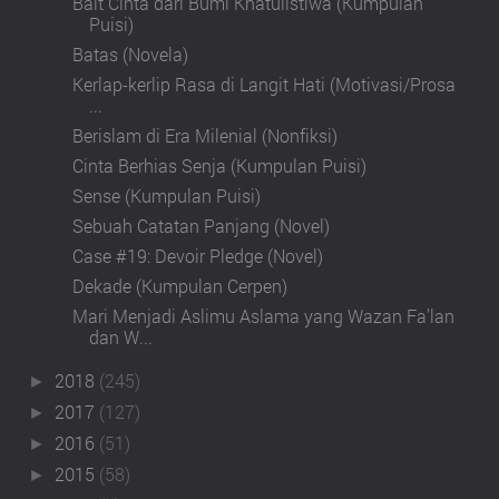
Bait Cinta dari Bumi Khatulistiwa (Kumpulan
Puisi)
Batas (Novela)
Kerlap-kerlip Rasa di Langit Hati (Motivasi/Prosa
...
Berislam di Era Milenial (Nonfiksi)
Cinta Berhias Senja (Kumpulan Puisi)
Sense (Kumpulan Puisi)
Sebuah Catatan Panjang (Novel)
Case #19: Devoir Pledge (Novel)
Dekade (Kumpulan Cerpen)
Mari Menjadi Aslimu Aslama yang Wazan Fa’lan
dan W...
2018
(245)
►
2017
(127)
►
2016
(51)
►
2015
(58)
►