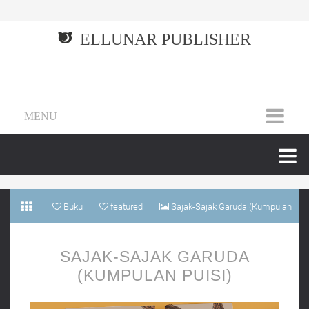
ELLUNAR PUBLISHER
MENU
Buku
featured
Sajak-Sajak Garuda (Kumpulan
Puisi)
SAJAK-SAJAK GARUDA
(KUMPULAN PUISI)