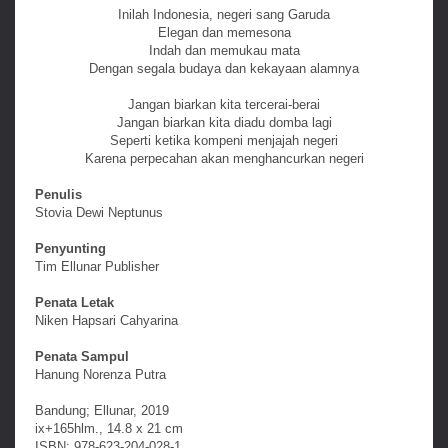
Inilah Indonesia, negeri sang Garuda
Elegan dan memesona
Indah dan memukau mata
Dengan segala budaya dan kekayaan alamnya
Jangan biarkan kita tercerai-berai
Jangan biarkan kita diadu domba lagi
Seperti ketika kompeni menjajah negeri
Karena perpecahan akan menghancurkan negeri
Penulis
Stovia Dewi Neptunus
Penyunting
Tim Ellunar Publisher
Penata Letak
Niken Hapsari Cahyarina
Penata Sampul
Hanung Norenza Putra
Bandung; Ellunar, 2019
ix+165hlm., 14.8 x 21 cm
ISBN: 978-623-204-028-1