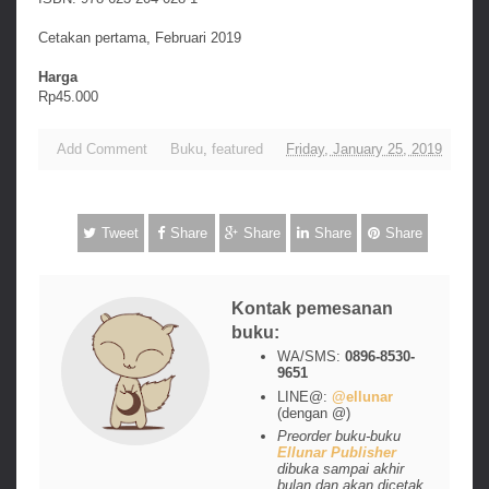
Cetakan pertama, Februari 2019
Harga
Rp45.000
Add Comment
Buku
,
featured
Friday, January 25, 2019
Tweet
Share
Share
Share
Share
Kontak pemesanan
buku:
WA/SMS:
0896-8530-
9651
LINE@:
@ellunar
(dengan @)
Preorder buku-buku
Ellunar Publisher
dibuka sampai akhir
bulan dan akan dicetak