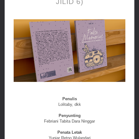
JILID 6)
Penulis
Lolitaby, dkk
Penyunting
Febriani Tabita Dara Ninggar
Penata Letak
Yuniar Retno Wulandari