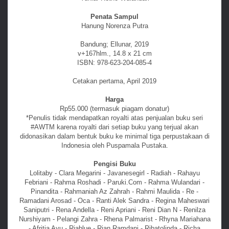
Penata Sampul
Hanung Norenza Putra
Bandung; Ellunar, 2019
v+167hlm., 14.8 x 21 cm
ISBN: 978-623-204-085-4
Cetakan pertama, April 2019
Harga
Rp55.000 (termasuk piagam donatur)
*Penulis tidak mendapatkan royalti atas penjualan buku seri
#AWTM karena royalti dari setiap buku yang terjual akan
didonasikan dalam bentuk buku ke minimal tiga perpustakaan di
Indonesia oleh Puspamala Pustaka.
Pengisi Buku
Lolitaby - Clara Megarini - Javanesegirl - Radiah - Rahayu
Febriani - Rahma Roshadi - Paruki.Com - Rahma Wulandari -
Pinandita - Rahmaniah Az Zahrah - Rahmi Maulida - Re -
Ramadani Arosad - Oca - Ranti Alek Sandra - Regina Maheswari
Saniputri - Rena Andella - Reni Apriani - Reni Dian N - Renilza
Nurshiyam - Pelangi Zahra - Rhena Palmarist - Rhyna Mariahana
- Afritia Ayu - Riablue - Rian Ramdani - Ribatolinda - Richa