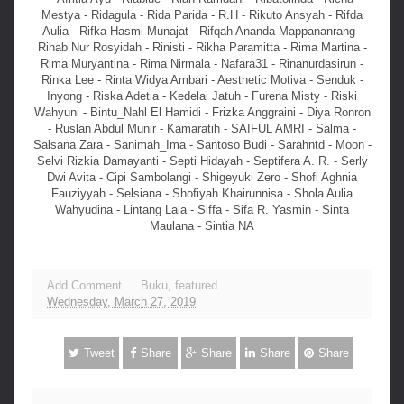
Mestya - Ridagula - Rida Parida - R.H - Rikuto Ansyah - Rifda
Aulia - Rifka Hasmi Munajat - Rifqah Ananda Mappananrang -
Rihab Nur Rosyidah - Rinisti - Rikha Paramitta - Rima Martina -
Rima Muryantina - Rima Nirmala - Nafara31 - Rinanurdasirun -
Rinka Lee - Rinta Widya Ambari - Aesthetic Motiva - Senduk -
Inyong - Riska Adetia - Kedelai Jatuh - Furena Misty - Riski
Wahyuni - Bintu_Nahl El Hamidi - Frizka Anggraini - Diya Ronron
- Ruslan Abdul Munir - Kamaratih - SAIFUL AMRI - Salma -
Salsana Zara - Sanimah_Ima - Santoso Budi - Sarahntd - Moon -
Selvi Rizkia Damayanti - Septi Hidayah - Septifera A. R. - Serly
Dwi Avita - Cipi Sambolangi - Shigeyuki Zero - Shofi Aghnia
Fauziyyah - Selsiana - Shofiyah Khairunnisa - Shola Aulia
Wahyudina - Lintang Lala - Siffa - Sifa R. Yasmin - Sinta
Maulana - Sintia NA
Add Comment
Buku
,
featured
Wednesday, March 27, 2019
Tweet
Share
Share
Share
Share