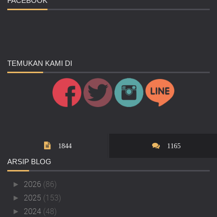
FACEBOOK
TEMUKAN
KAMI DI
1844
1165
ARSIP
BLOG
2026
(86)
►
2025
(153)
►
2024
(48)
►