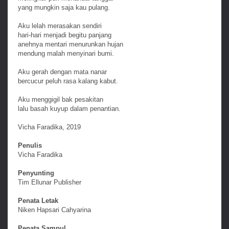
yang mungkin saja kau pulang.
Aku lelah merasakan sendiri
hari-hari menjadi begitu panjang
anehnya mentari menurunkan hujan
mendung malah menyinari bumi.
Aku gerah dengan mata nanar
bercucur peluh rasa kalang kabut.
Aku menggigil bak pesakitan
lalu basah kuyup dalam penantian.
Vicha Faradika, 2019
Penulis
Vicha Faradika
Penyunting
Tim Ellunar Publisher
Penata Letak
Niken Hapsari Cahyarina
Penata Sampul