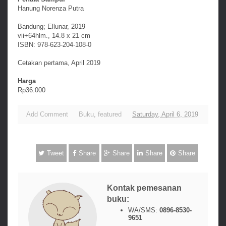
Hanung Norenza Putra
Bandung; Ellunar, 2019
vii+64hlm., 14.8 x 21 cm
ISBN: 978-623-204-108-0
Cetakan pertama, April 2019
Harga
Rp36.000
Add Comment
Buku
,
featured
Saturday, April 6, 2019
Tweet
Share
Share
Share
Share
Kontak pemesanan
buku:
WA/SMS:
0896-8530-
9651