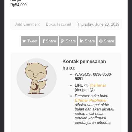
Rp54.000
Add Comment
Buku
,
featured
Thursday, June 20, 2019
Tweet
Share
Share
Share
Share
Kontak pemesanan
buku:
WA/SMS:
0896-8530-
9651
LINE@:
@ellunar
(dengan @)
Preorder buku-buku
Ellunar Publisher
dibuka sampai akhir
bulan dan akan dicetak
setiap awal bulan
setelah konfirmasi
pembayaran diterima