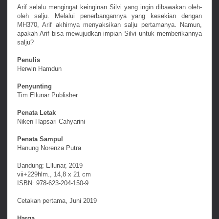
Arif selalu mengingat keinginan Silvi yang ingin dibawakan oleh-
oleh salju. Melalui penerbangannya yang kesekian dengan
MH370, Arif akhirnya menyaksikan salju pertamanya. Namun,
apakah Arif bisa mewujudkan impian Silvi untuk memberikannya
salju?
Penulis
Herwin Hamdun
Penyunting
Tim Ellunar Publisher
Penata Letak
Niken Hapsari Cahyarini
Penata Sampul
Hanung Norenza Putra
Bandung; Ellunar, 2019
vii+229hlm., 14,8 x 21 cm
ISBN: 978-623-204-150-9
Cetakan pertama, Juni 2019
Harga