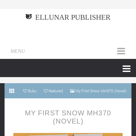
ELLUNAR PUBLISHER
MENU
Buku
featured
My First Snow MH370 (Novel)
MY FIRST SNOW MH370
(NOVEL)