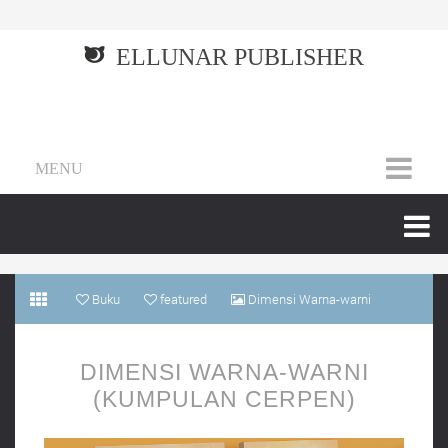
ELLUNAR PUBLISHER
MENU
Buku
featured
Dimensi Warna-warni
(Kumpulan Cerpen)
DIMENSI WARNA-WARNI
(KUMPULAN CERPEN)