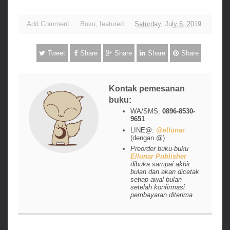
Add Comment
Buku
,
featured
Saturday, July 6, 2019
Tweet
Share
Share
Share
Share
Kontak pemesanan
buku:
WA/SMS:
0896-8530-
9651
LINE@:
@ellunar
(dengan @)
Preorder buku-buku
Ellunar Publisher
dibuka sampai akhir
bulan dan akan dicetak
setiap awal bulan
setelah konfirmasi
pembayaran diterima