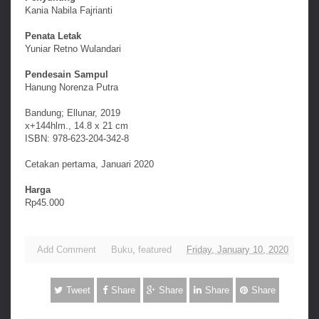
Kania Nabila Fajrianti
Penata Letak
Yuniar Retno Wulandari
Pendesain Sampul
Hanung Norenza Putra
Bandung; Ellunar, 2019
x+144hlm., 14.8 x 21 cm
ISBN: 978-623-204-342-8
Cetakan pertama, Januari 2020
Harga
Rp45.000
Add Comment
Buku
,
featured
Friday, January 10, 2020
Tweet
Share
Share
Share
Share