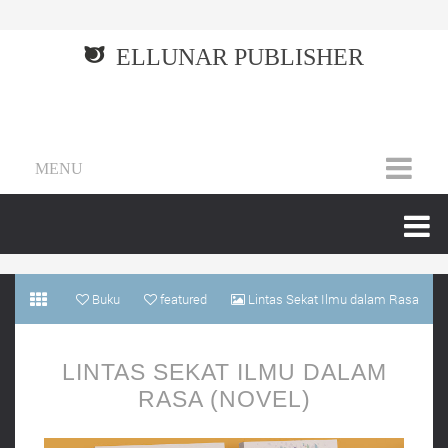
ELLUNAR PUBLISHER
MENU
Buku
featured
Lintas Sekat Ilmu dalam Rasa
(Novel)
LINTAS SEKAT ILMU DALAM
RASA (NOVEL)