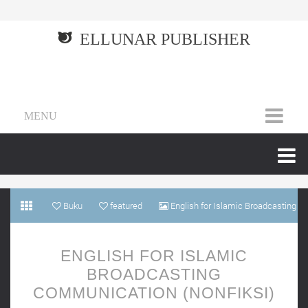
ELLUNAR PUBLISHER
MENU
Buku
featured
English for Islamic Broadcasting
Communication (Nonfiksi)
ENGLISH FOR ISLAMIC
BROADCASTING
COMMUNICATION (NONFIKSI)