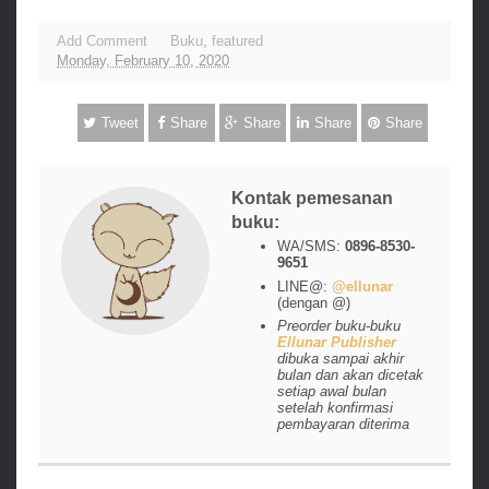
Add Comment
Buku
,
featured
Monday, February 10, 2020
Tweet
Share
Share
Share
Share
Kontak pemesanan
buku:
WA/SMS:
0896-8530-
9651
LINE@:
@ellunar
(dengan @)
Preorder buku-buku
Ellunar Publisher
dibuka sampai akhir
bulan dan akan dicetak
setiap awal bulan
setelah konfirmasi
pembayaran diterima