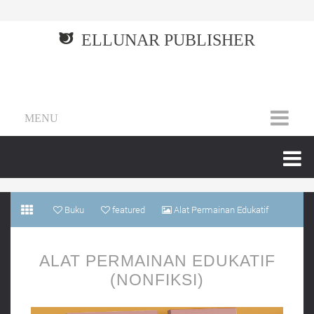
ELLUNAR PUBLISHER
MENU
Buku
featured
Alat Permainan Edukatif
(Nonfiksi)
ALAT PERMAINAN EDUKATIF
(NONFIKSI)