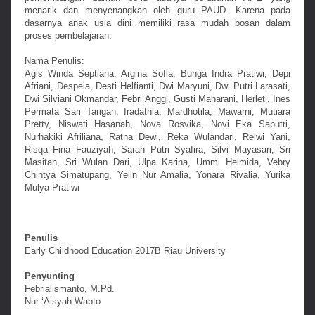
menarik dan menyenangkan oleh guru PAUD. Karena pada
dasarnya anak usia dini memiliki rasa mudah bosan dalam
proses pembelajaran.
Nama Penulis:
Agis Winda Septiana, Argina Sofia, Bunga Indra Pratiwi, Depi
Afriani, Despela, Desti Helfianti, Dwi Maryuni, Dwi Putri Larasati,
Dwi Silviani Okmandar, Febri Anggi, Gusti Maharani, Herleti, Ines
Permata Sari Tarigan, Iradathia, Mardhotila, Mawarni, Mutiara
Pretty, Niswati Hasanah, Nova Rosvika, Novi Eka Saputri,
Nurhakiki Afriliana, Ratna Dewi, Reka Wulandari, Relwi Yani,
Risqa Fina Fauziyah, Sarah Putri Syafira, Silvi Mayasari, Sri
Masitah, Sri Wulan Dari, Ulpa Karina, Ummi Helmida, Vebry
Chintya Simatupang, Yelin Nur Amalia, Yonara Rivalia, Yurika
Mulya Pratiwi
Penulis
Early Childhood Education 2017B Riau University
Penyunting
Febrialismanto, M.Pd.
Nur ‘Aisyah Wabto