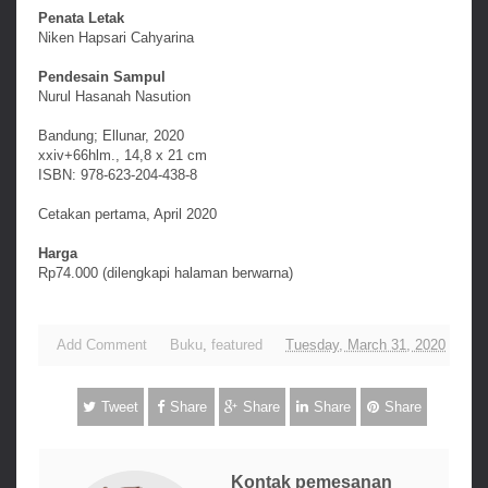
Penata Letak
Niken Hapsari Cahyarina
Pendesain Sampul
Nurul Hasanah Nasution
Bandung; Ellunar, 2020
xxiv+66hlm., 14,8 x 21 cm
ISBN: 978-623-204-438-8
Cetakan pertama, April 2020
Harga
Rp74.000 (dilengkapi halaman berwarna)
Add Comment
Buku
,
featured
Tuesday, March 31, 2020
Tweet
Share
Share
Share
Share
Kontak pemesanan