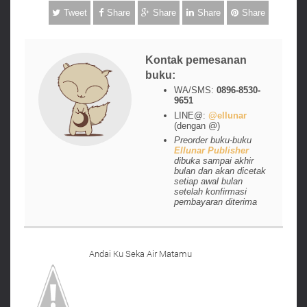
Tweet
Share
Share
Share
Share
Kontak pemesanan
buku:
WA/SMS:
0896-8530-
9651
LINE@:
@ellunar
(dengan @)
Preorder buku-buku
Ellunar Publisher
dibuka sampai akhir
bulan dan akan dicetak
setiap awal bulan
setelah konfirmasi
pembayaran diterima
Andai Ku Seka Air Matamu