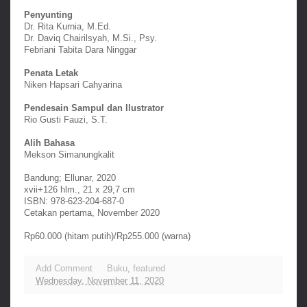
Penyunting
Dr. Rita Kurnia, M.Ed.
Dr. Daviq Chairilsyah, M.Si., Psy.
Febriani Tabita Dara Ninggar
Penata Letak
Niken Hapsari Cahyarina
Pendesain Sampul dan Ilustrator
Rio Gusti Fauzi, S.T.
Alih Bahasa
Mekson Simanungkalit
Bandung; Ellunar, 2020
xvii+126 hlm., 21 x 29,7 cm
ISBN: 978-623-204-687-0
Cetakan pertama, November 2020
Rp60.000 (hitam putih)/Rp255.000 (warna)
Add Comment
Buku
,
featured
Wednesday, November 11, 2020