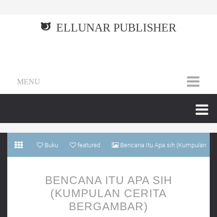
ELLUNAR PUBLISHER
MENU
Buku
featured
Bencana Itu Apa sih (Kumpulan
cerita bergambar)
BENCANA ITU APA SIH
(KUMPULAN CERITA
BERGAMBAR)