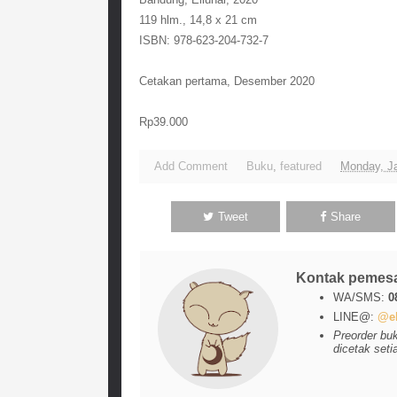
119 hlm., 14,8 x 21 cm
ISBN: 978-623-204-732-7
Cetakan pertama, Desember 2020
Rp39.000
Add Comment
Buku
,
featured
Monday, Ja
Tweet
Share
Kontak pemes
WA/SMS:
0
LINE@:
@el
Preorder bu
dicetak seti