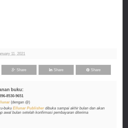
nuary 11, 2021
Share
Share
Share
anan buku:
896-8530-9651
lunar
(dengan @)
ku-buku
Ellunar Publisher
dibuka sampai akhir bulan dan akan
ap awal bulan setelah konfirmasi pembayaran diterima