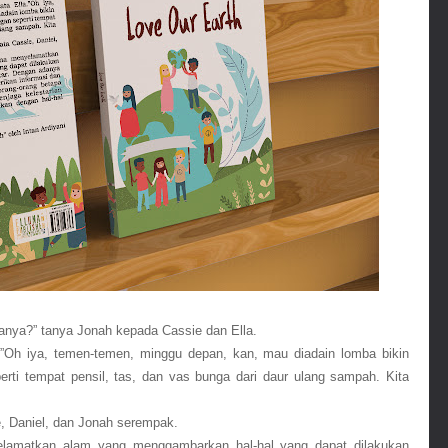
ayanya?” tanya Jonah kepada Cassie dan Ella.
la.”Oh iya, temen-temen, minggu depan, kan, mau diadain lomba bikin 
rti tempat pensil, tas, dan vas bunga dari daur ulang sampah. Kita 
ie, Daniel, dan Jonah serempak.
elamatkan alam yang menggambarkan hal-hal yang dapat dilakukan 