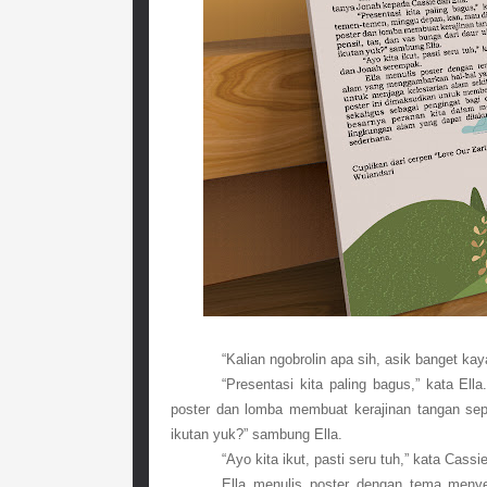
“Kalian ngobrolin apa sih, asik banget k
“Presentasi kita paling bagus,” kata El
poster dan lomba membuat kerajinan tangan sepe
ikutan yuk?” sambung Ella.
“Ayo kita ikut, pasti seru tuh,” kata Cass
Ella menulis poster dengan tema meny