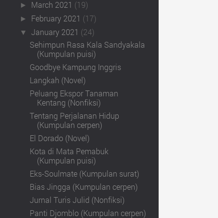
March 2021
(19)
►
February 2021
(17)
►
January 2021
(24)
▼
Sehimpun Rasa Kala Sandyakala
(Kumpulan puisi)
Goodbye Kampung Inggris
Langkah (Novel)
Peluang Ekspor Tanaman
Kentang (Nonfiksi)
Tentang Perjalanan Hidup
(Kumpulan cerpen)
El Dorado (Novel)
Kota di Mata Pemabuk
(Kumpulan puisi)
Eks-Soulmate (Kumpulan surat)
Bias Jingga (Kumpulan cerpen)
Jurnal Turis Julid (Nonfiksi)
Panti Djomblo (Kumpulan cerpen)