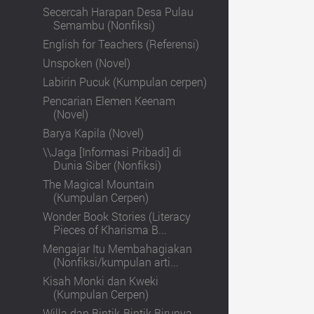
Secercah Harapan Desa Pulau
Semambu (Nonfiksi)
English for Teachers (Referensi)
Unspoken (Novel)
Labirin Pucuk (Kumpulan cerpen)
Pencarian Elemen Keenam
(Novel)
Barya Kapila (Novel)
\\Jaga [Informasi Pribadi] di
Dunia Siber (Nonfiksi)
The Magical Mountain
(Kumpulan Cerpen)
Wonder Book Stories (Literacy
Pieces of Kharisma B...
Mengajar Itu Membahagiakan
(Nonfiksi/kumpulan arti...
Kisah Monki dan Kweki
(Kumpulan Cerpen)
Willa dan Bintik-Bintik Birunya