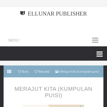
ELLUNAR PUBLISHER
MENU
Buku
featured
Merajut Kita (Kumpulan puisi)
MERAJUT KITA (KUMPULAN
PUISI)