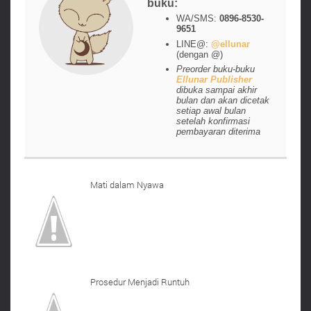
buku:
WA/SMS:
0896-8530-
9651
LINE@:
@ellunar
(dengan @)
Preorder buku-buku
Ellunar Publisher
dibuka sampai akhir
bulan dan akan dicetak
setiap awal bulan
setelah konfirmasi
pembayaran diterima
Mati dalam Nyawa
Prosedur Menjadi Runtuh