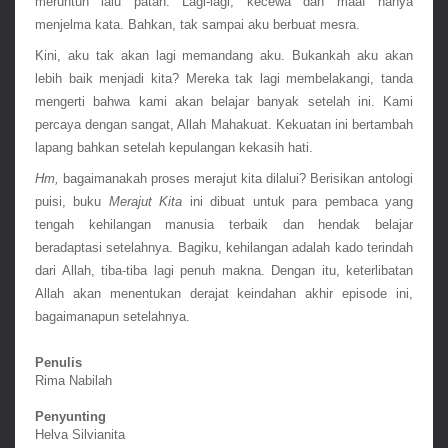
meruntuh lalu patah. Lagi-lagi, kecewa dan maaf hanya 
menjelma kata. Bahkan, tak sampai aku berbuat mesra.
Kini, aku tak akan lagi memandang aku. Bukankah aku akan 
lebih baik menjadi kita? Mereka tak lagi membelakangi, tanda 
mengerti bahwa kami akan belajar banyak setelah ini. Kami 
percaya dengan sangat, Allah Mahakuat. Kekuatan ini bertambah 
lapang bahkan setelah kepulangan kekasih hati.
Hm,
 bagaimanakah proses merajut kita dilalui? Berisikan antologi 
puisi, buku 
Merajut Kita
 ini dibuat untuk para pembaca yang 
tengah kehilangan manusia terbaik dan hendak belajar 
beradaptasi setelahnya. Bagiku, kehilangan adalah kado terindah 
dari Allah, tiba-tiba lagi penuh makna. Dengan itu, keterlibatan 
Allah akan menentukan derajat keindahan akhir episode ini, 
bagaimanapun setelahnya.
Penulis
Rima Nabilah
Penyunting
Helva Silvianita