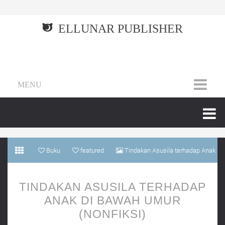
ELLUNAR PUBLISHER
MENU
Buku
featured
Tindakan Asusila terhadap Anak
di Bawah Umur (Nonfiksi)
TINDAKAN ASUSILA TERHADAP
ANAK DI BAWAH UMUR
(NONFIKSI)