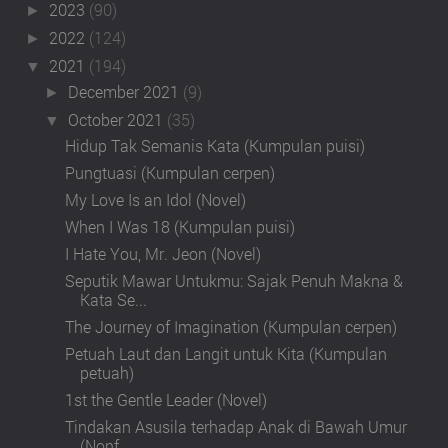
2023
(90)
►
2022
(124)
►
2021
(194)
▼
December 2021
(9)
►
October 2021
(35)
▼
Hidup Tak Semanis Kata (Kumpulan puisi)
Pungtuasi (Kumpulan cerpen)
My Love Is an Idol (Novel)
When I Was 18 (Kumpulan puisi)
I Hate You, Mr. Jeon (Novel)
Seputik Mawar Untukmu: Sajak Penuh Makna &
Kata Se...
The Journey of Imagination (Kumpulan cerpen)
Petuah Laut dan Langit untuk Kita (Kumpulan
petuah)
1st the Gentle Leader (Novel)
Tindakan Asusila terhadap Anak di Bawah Umur
(Nonf...