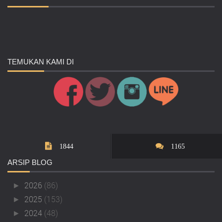
TEMUKAN
KAMI DI
1844
1165
ARSIP
BLOG
2026
(86)
►
2025
(153)
►
2024
(48)
►