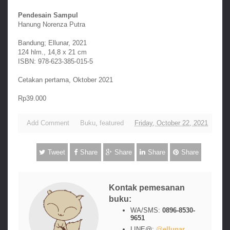
Pendesain Sampul
Hanung Norenza Putra
Bandung; Ellunar, 2021
124 hlm., 14,8 x 21 cm
ISBN: 978-623-385-015-5
Cetakan pertama, Oktober 2021
Rp39.000
Add Comment
Buku
,
featured
Friday, October 22, 2021
Tweet
Share
Share
Share
Share
Kontak pemesanan
buku:
WA/SMS:
0896-8530-
9651
LINE@:
@ellunar