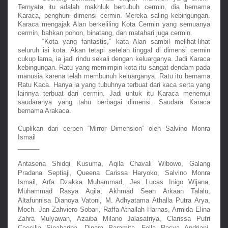
Ternyata itu adalah makhluk bertubuh cermin, dia bernama 
Karaca, penghuni dimensi cermin. Mereka saling kebingungan. 
Karaca mengajak Alan berkeliling Kota Cermin yang semuanya 
cermin, bahkan pohon, binatang, dan matahari juga cermin.
“Kota yang fantastis,” kata Alan sambil melihat-lihat 
seluruh isi kota. Akan tetapi setelah tinggal di dimensi cermin 
cukup lama, ia jadi rindu sekali dengan keluarganya. Jadi Karaca 
kebingungan. Ratu yang memimpin kota itu sangat dendam pada 
manusia karena telah membunuh keluarganya. Ratu itu bernama 
Ratu Kaca. Hanya ia yang tubuhnya terbuat dari kaca serta yang 
lainnya terbuat dari cermin. Jadi untuk itu Karaca menemui 
saudaranya yang tahu berbagai dimensi. Saudara Karaca 
bernama Arakaca.
Cuplikan dari cerpen “Mirror Dimension” oleh Salvino Monra 
Ismail
______
Antasena Shidqi Kusuma
, 
Aqila Chavali Wibowo
, 
Galang 
Pradana Septiaji
, 
Queena Carissa Haryoko
, 
Salvino Monra 
Ismail
, 
Arfa Dzakka Muhammad
, 
Jes Lucas Inigo Wijana
, 
Muhammad Rasya Aqila
, 
Akhmad Sean Arkaan Talalu
, 
Altafunnisa Dianoya Vatoni
, 
M. Adhyatama Athalla Putra Arya
, 
Moch. Jan Zahviero Sobari
, 
Raffa Athallah Harnas
, 
Armida Elina 
Zahra Mulyawan
, 
Azaiba Milano Jalasatriya
, 
Clarissa Putri 
Caecilia Sinabariba
, 
Dinara Paramita
, 
Fella Rasya Andriani
, 