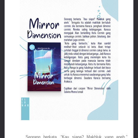
Seorang berkata, “Kau siapa? Makhluk yang aneh.” 