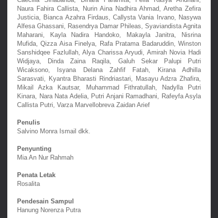
Naura Fahira Callista
, 
Nurin Aina Nadhira Ahmad
, 
Aretha Zefira 
Justicia
, 
Bianca Azahra Firdaus
, 
Callysta Vania Irvano
, 
Nasywa 
Alfesa Ghassani
, 
Rasendrya Damar Phileas
, 
Syaviandista Agnita 
Maharani
, 
Kayla Nadira Handoko
, 
Makayla Janitra
, 
Nisrina 
Mufida
, 
Qizza Aisa Finelya
, 
Rafa Pratama Badaruddin
, 
Winston 
Sanshidqee Fazlullah
, 
Alya Charissa Aryudi
, 
Amirah Novia Hadi 
Widjaya
, 
Dinda Zaina Raqila
, 
Galuh Sekar Palupi Putri 
Wicaksono
, 
Isyana Delana Zahfif Fatah
, 
Kirana Adhilla 
Sarasvati
, 
Kyantra Bharasti Rindriastari
, 
Masayu Adzra Zhafira
, 
Mikail Azka Kautsar
, 
Muhammad Fithratullah
, 
Nadylla Putri 
Kinara
, 
Nara Nata Adelia
, 
Putri Anjani Ramadhani
, 
Rafeyfa Asyla 
Callista Putri
, 
Varza Marvellobreva Zaidan Arief
Penulis
Salvino Monra Ismail dkk.
Penyunting
Mia An Nur Rahmah
Penata Letak
Rosalita
Pendesain Sampul
Hanung Norenza Putra