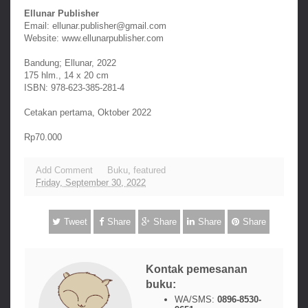
Ellunar Publisher
Email: ellunar.publisher@gmail.com
Website: www.ellunarpublisher.com
Bandung; Ellunar, 2022
175 hlm., 14 x 20 cm
ISBN: 978-623-385-281-4
Cetakan pertama,
Oktober 2022
Rp70.000
Add Comment
Buku
,
featured
Friday, September 30, 2022
Tweet
Share
Share
Share
Share
Kontak pemesanan
buku:
WA/SMS:
0896-8530-