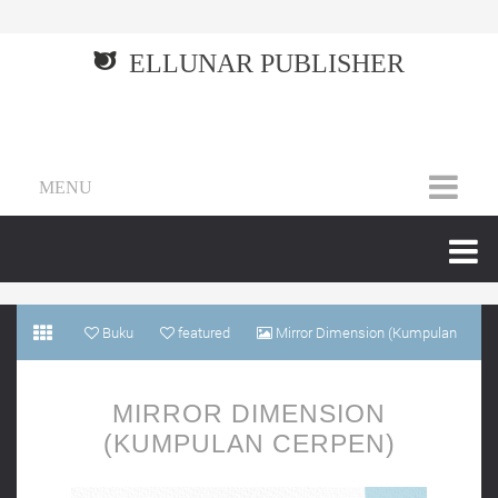
ELLUNAR PUBLISHER
MENU
Buku
featured
Mirror Dimension (Kumpulan
cerpen)
MIRROR DIMENSION
(KUMPULAN CERPEN)