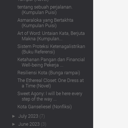
tentang sebuah perjalanan.
(Kumpulan Puisi)
Asmaraloka yang Bertakhta
(Kumpulan Puisi)
Art of Word: Untaian Kata, Berjuta
Makna (Kumpulan...
Sistem Proteksi Ketenagalistrikan
(Buku Referensi)
Ketahanan Pangan dan Financial
Well-being Pekerja ...
Resiliensi Kota (Bunga rampai)
The Ethereal Closet: One Dress at
a Time (Novel)
Sweet Agony: I will be here every
step of the way ...
Kota Ganseliesel (Nonfiksi)
July 2023
(7)
►
June 2023
(3)
►