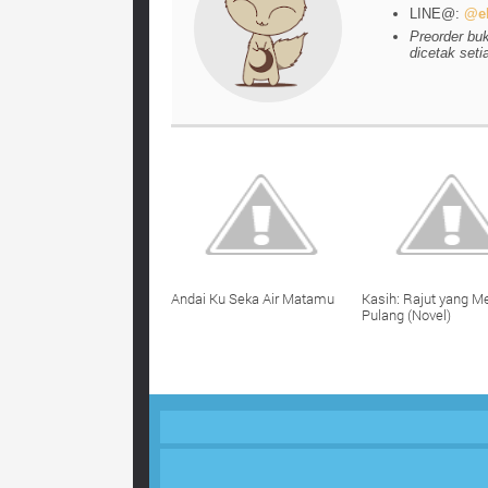
LINE@:
@el
Preorder bu
dicetak seti
Andai Ku Seka Air Matamu
Kasih: Rajut yang
Pulang (Novel)