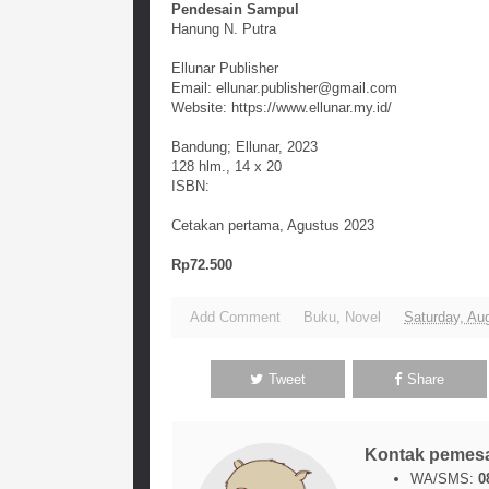
Pendesain Sampul
Hanung N. Putra
Ellunar Publisher
Email: ellunar.publisher@gmail.com
Website: https://www.ellunar.my.id/
Bandung; Ellunar, 2023
128 hlm., 14 x 20
ISBN:
Cetakan pertama, Agustus 2023
Rp72.500
Add Comment
Buku
,
Novel
Saturday, Au
Tweet
Share
Kontak pemes
WA/SMS:
0