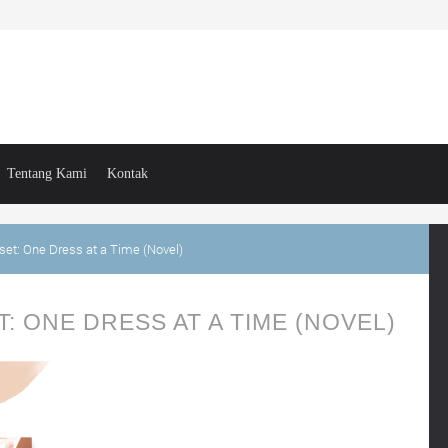
Tentang Kami
Kontak
set: One Dress at a Time (Novel)
: ONE DRESS AT A TIME (NOVEL)