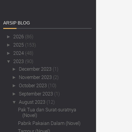
ARSIP
BLOG
2026
(86)
►
2025
(153)
►
2024
(48)
►
2023
(90)
▼
December 2023
(1)
►
November 2023
(2)
►
October 2023
(10)
►
September 2023
(1)
►
August 2023
(12)
▼
Pak Tua dan Surat-suratnya
(Novel)
Pabrik Pakaian Dalam (Novel)
Tampur (Novel)