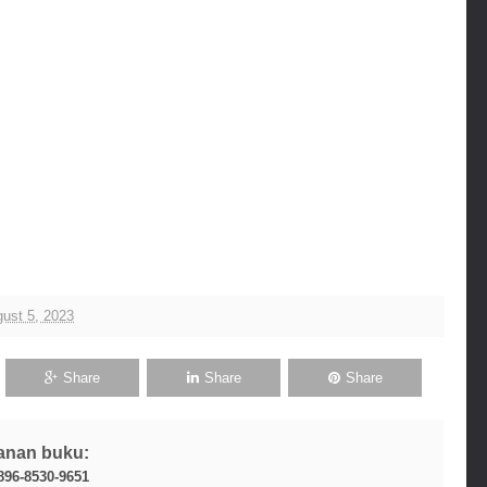
gust 5, 2023
Share
Share
Share
anan buku:
896-8530-9651