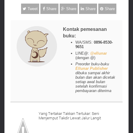
Tweet
Share
Share
Share
Share
Kontak pemesanan
buku:
WA/SMS:
0896-8530-
9651
LINE@:
@ellunar
(dengan @)
Preorder buku-buku
Ellunar Publisher
dibuka sampai akhir
bulan dan akan dicetak
setiap awal bulan
setelah konfirmasi
pembayaran diterima
Yang Tertakar Takkan Tertukar: Seni
Menjemput Takdir Lewat Jalur Langit