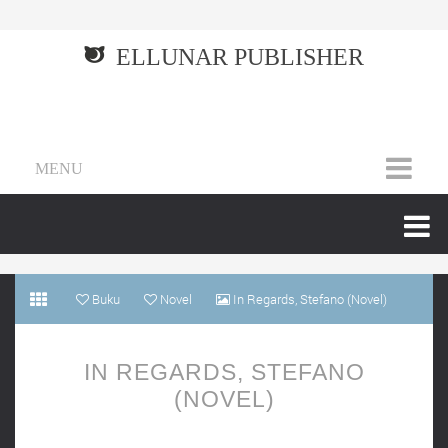
ELLUNAR PUBLISHER
MENU
Buku
Novel
In Regards, Stefano (Novel)
IN REGARDS, STEFANO
(NOVEL)