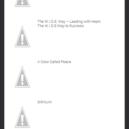
The W.I.D.E. Way – Leading with Heart:
The W.I.D.E Way to Success
A Color Called Peace
SIRAUIK