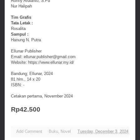
Ronny Ardianto, S.Pd
Nur Halipah
Tim Grafis
Tata Letak :
Rosalita
Sampul :
Hanung N. Putra
Ellunar Publisher
Email: ellunar.publisher@gmail.com
Website: https://www.ellunar.my.id/
Bandung; Ellunar, 2024
81 hlm., 14 x 20
ISBN: -
Cetakan pertama, November 2024
Rp42.500
Add Comment
Buku
,
Novel
Tuesday, December 3, 2024