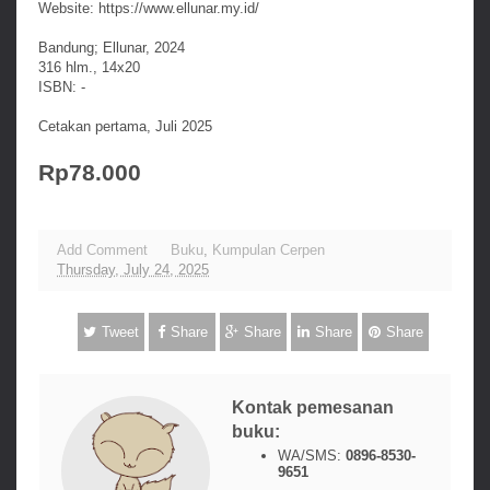
Website: https://www.ellunar.my.id/
Bandung; Ellunar, 2024
316 hlm., 14x20
ISBN: -
Cetakan pertama, Juli 2025
Rp78.000
Add Comment
Buku
,
Kumpulan Cerpen
Thursday, July 24, 2025
Tweet
Share
Share
Share
Share
Kontak pemesanan
buku:
WA/SMS:
0896-8530-
9651