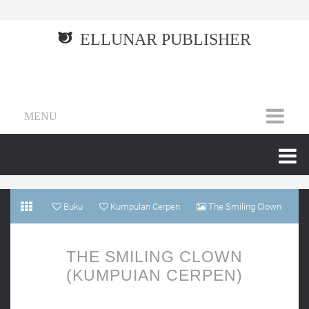
ELLUNAR PUBLISHER
MENU
Buku
Kumpulan Cerpen
The Smiling Clown
(Kumpuian Cerpen)
THE SMILING CLOWN
(KUMPUIAN CERPEN)