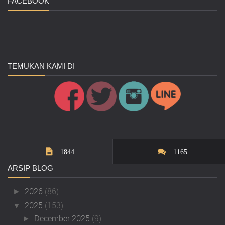
FACEBOOK
TEMUKAN
KAMI DI
1844
1165
ARSIP
BLOG
2026
(86)
►
2025
(153)
▼
December 2025
(9)
►