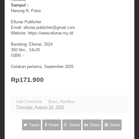
Sampul :
Hanung N. Putra
Ellunar Publisher
Email: ellunar.publisher@gmail.com
Website: https://www.ellunar.my.id/
Bandung; Ellunar, 2024
350 hlm., 14x20
ISBN: -
Cetakan pertama, September 2025
Rp171.900
Add Comment
Buku
,
Nonfiksi
Thursday, August 28, 2025
Tweet
Share
Share
Share
Share