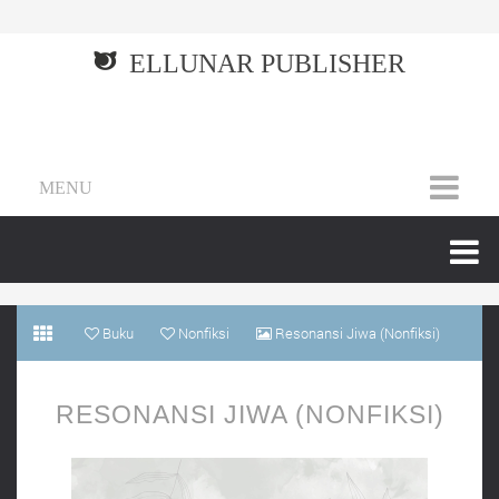
ELLUNAR PUBLISHER
MENU
Buku
Nonfiksi
Resonansi Jiwa (Nonfiksi)
RESONANSI JIWA (NONFIKSI)