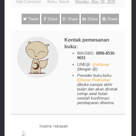
Add Comment
Buku
,
Novel
Monday, May 18, 2026
Tweet
Share
Share
Share
Share
Kontak pemesanan
buku:
WA/SMS:
0896-8530-
9651
LINE@:
@ellunar
(dengan @)
Preorder buku-buku
Ellunar Publisher
dibuka sampai akhir
bulan dan akan dicetak
setiap awal bulan
setelah konfirmasi
pembayaran diterima
Ksatria: Narapati