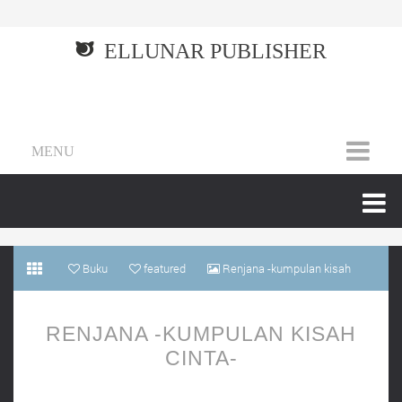
ELLUNAR PUBLISHER
MENU
Buku
featured
Renjana -kumpulan kisah
cinta-
RENJANA -KUMPULAN KISAH
CINTA-