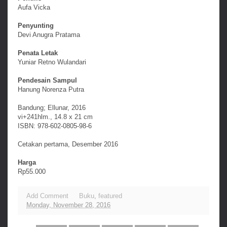
Aufa Vicka
Penyunting
Devi Anugra Pratama
Penata Letak
Yuniar Retno Wulandari
Pendesain Sampul
Hanung Norenza Putra
Bandung; Ellunar, 2016
vi+241hlm., 14.8 x 21 cm
ISBN: 978-602-0805-98-6
Cetakan pertama, Desember 2016
Harga
Rp55.000
Add Comment
Buku
,
featured
Monday, November 28, 2016