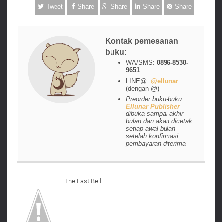
Tweet
Share
Share
Share
Share
Kontak pemesanan
buku:
WA/SMS:
0896-8530-
9651
LINE@:
@ellunar
(dengan @)
Preorder buku-buku
Ellunar Publisher
dibuka sampai akhir
bulan dan akan dicetak
setiap awal bulan
setelah konfirmasi
pembayaran diterima
The Last Bell