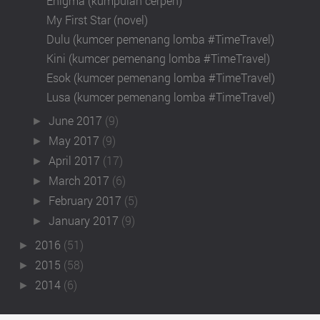
Enigma (kumpulan cerpen)
My First Star (novel)
Dulu (kumcer pemenang lomba #TimeTravel)
Kini (kumcer pemenang lomba #TimeTravel)
Esok (kumcer pemenang lomba #TimeTravel)
Lusa (kumcer pemenang lomba #TimeTravel)
June 2017
(9)
►
May 2017
(9)
►
April 2017
(17)
►
March 2017
(6)
►
February 2017
(5)
►
January 2017
(9)
►
2016
(51)
►
2015
(58)
►
2014
(6)
►