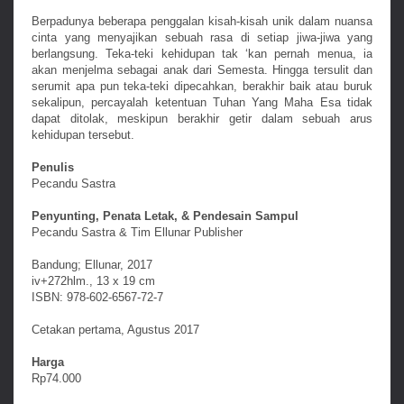
Berpadunya beberapa penggalan kisah-kisah unik dalam nuansa
cinta yang menyajikan sebuah rasa di setiap jiwa-jiwa yang
berlangsung. Teka-teki kehidupan tak ‘kan pernah menua, ia
akan menjelma sebagai anak dari Semesta. Hingga tersulit dan
serumit apa pun teka-teki dipecahkan, berakhir baik atau buruk
sekalipun, percayalah ketentuan Tuhan Yang Maha Esa tidak
dapat ditolak, meskipun berakhir getir dalam sebuah arus
kehidupan tersebut.
Penulis
Pecandu Sastra
Penyunting, Penata Letak, & Pendesain Sampul
Pecandu Sastra & Tim Ellunar Publisher
Bandung; Ellunar, 2017
iv+272hlm., 13 x 19 cm
ISBN: 978-602-6567-72-7
Cetakan pertama, Agustus 2017
Harga
Rp74.000