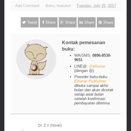
Add Comment
Buku
,
featured
Tuesday, July 25, 2017
Tweet
Share
Share
Share
Share
Kontak pemesanan
buku:
WA/SMS:
0896-8530-
9651
LINE@:
@ellunar
(dengan @)
Preorder buku-buku
Ellunar Publisher
dibuka sampai akhir
bulan dan akan dicetak
setiap awal bulan
setelah konfirmasi
pembayaran diterima
Dr. Z II (Novel)