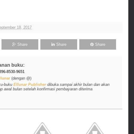
eptember 18, 2017
Share
Share
Share
anan buku:
896-8530-9651
lunar
(dengan @)
ku-buku
Ellunar Publisher
dibuka sampai akhir bulan dan akan
ap awal bulan setelah konfirmasi pembayaran diterima