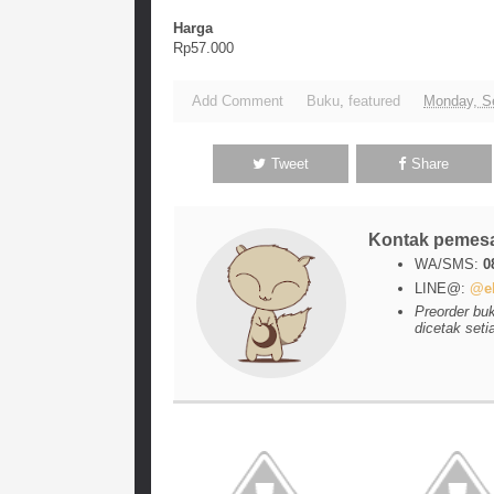
Harga
Rp57.000
Add Comment
Buku
,
featured
Monday, S
Tweet
Share
Kontak pemes
WA/SMS:
0
LINE@:
@el
Preorder bu
dicetak seti