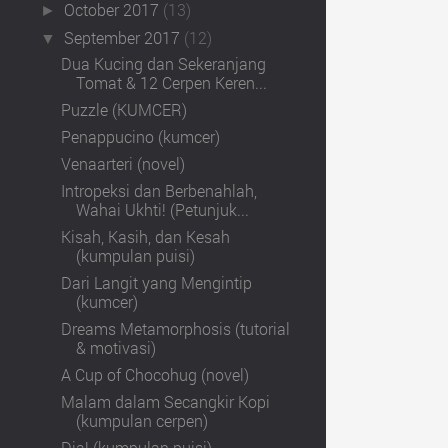
October 2017
(13)
►
September 2017
(12)
▼
Dua Kucing dan Sekeranjang
Tomat & 12 Cerpen Keren...
Puzzle (KUMCER)
Penappucino (kumcer)
Venaarteri (novel)
Intropeksi dan Berbenahlah,
Wahai Ukhti! (Petunjuk...
Kisah, Kasih, dan Kesah
(kumpulan puisi)
Dari Langit yang Mengintip
(kumcer)
Dreams Metamorphosis (tutorial
& motivasi)
A Cup of Chocohug (novel)
Malam dalam Secangkir Kopi
(kumpulan cerpen)
Dia! (kumpulan puisi)