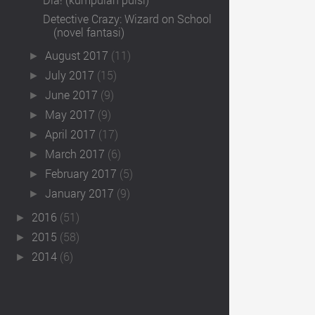
Detective Crazy: Wizard on School
(novel fantasi)
August 2017
(11)
►
July 2017
(15)
►
June 2017
(9)
►
May 2017
(9)
►
April 2017
(17)
►
March 2017
(6)
►
February 2017
(5)
►
January 2017
(9)
►
2016
(51)
►
2015
(58)
►
2014
(6)
►