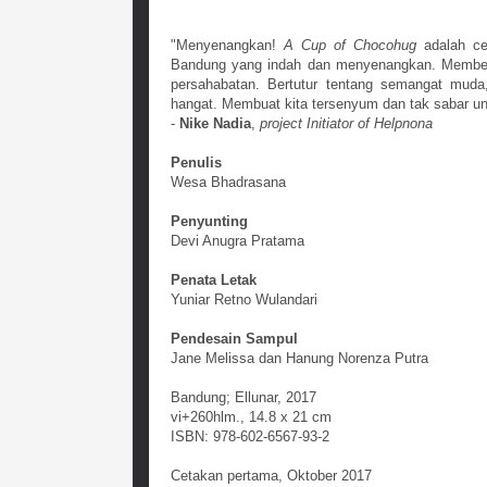
"Menyenangkan!
A Cup of Chocohug
adalah cer
Bandung yang indah dan menyenangkan. Member
persahabatan. Bertutur tentang semangat muda
hangat. Membuat kita tersenyum dan tak sabar unt
-
Nike Nadia
,
project Initiator of Helpnona
Penulis
Wesa Bhadrasana
Penyunting
Devi Anugra Pratama
Penata Letak
Yuniar Retno Wulandari
Pendesain Sampul
Jane Melissa dan Hanung Norenza Putra
Bandung; Ellunar, 2017
vi+260hlm., 14.8 x 21 cm
ISBN: 978-602-6567-93-2
Cetakan pertama, Oktober 2017