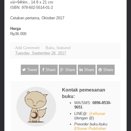
viii+94hlm., 14.8 x 21 cm
ISBN: 978-602-5514-01-2
Cetakan pertama, Oktober 2017
Harga
Rp36.000
Add Comment
Buku
,
featured
Tuesday, September 26, 2017
Tweet
Share
Share
Share
Share
Kontak pemesanan
buku:
WA/SMS:
0896-8530-
9651
LINE@:
@ellunar
(dengan @)
Preorder buku-buku
Ellunar Publisher