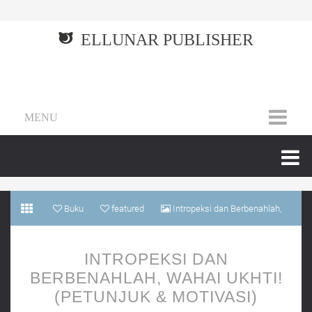
ELLUNAR PUBLISHER
MENU
Buku
featured
Intropeksi dan Berbenahlah,
Wahai Ukhti! (Petunjuk & Motivasi)
INTROPEKSI DAN
BERBENAHLAH, WAHAI UKHTI!
(PETUNJUK & MOTIVASI)