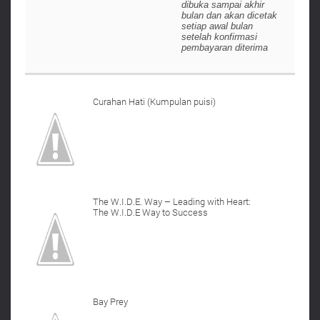
dibuka sampai akhir
bulan dan akan dicetak
setiap awal bulan
setelah konfirmasi
pembayaran diterima
Curahan Hati (Kumpulan puisi)
The W.I.D.E. Way – Leading with Heart:
The W.I.D.E Way to Success
Bay Prey