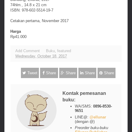
74hlm., 14.8 x 21 cm
ISBN: 978-602-5514-19-7
Cetakan pertama, November 2017
Harga
Rp41.000
Add Comment
Buku
,
featured
Wednesday, October 18, 2017
Tweet
Share
Share
Share
Share
Kontak pemesanan
buku:
WA/SMS:
0896-8530-
9651
LINE@:
@ellunar
(dengan @)
Preorder buku-buku