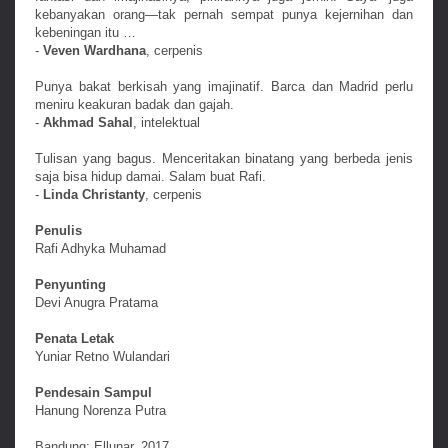
kebanyakan orang—tak pernah sempat punya kejernihan dan
kebeningan itu …
-
Veven Wardhana
, cerpenis
Punya bakat berkisah yang imajinatif. Barca dan Madrid perlu
meniru keakuran badak dan gajah.
-
Akhmad Sahal
, intelektual
Tulisan yang bagus. Menceritakan binatang yang berbeda jenis
saja bisa hidup damai. Salam buat Rafi.
-
Linda Christanty
, cerpenis
Penulis
Rafi Adhyka Muhamad
Penyunting
Devi Anugra Pratama
Penata Letak
Yuniar Retno Wulandari
Pendesain Sampul
Hanung Norenza Putra
Bandung; Ellunar, 2017