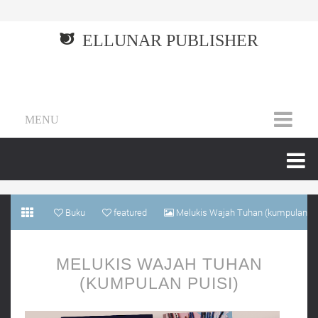
ELLUNAR PUBLISHER
MENU
Buku
featured
Melukis Wajah Tuhan (kumpulan
puisi)
MELUKIS WAJAH TUHAN
(KUMPULAN PUISI)