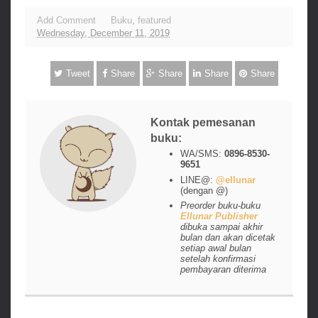
Add Comment
Buku
,
featured
Wednesday, December 11, 2019
Tweet
Share
Share
Share
Share
Kontak pemesanan
buku:
WA/SMS:
0896-8530-
9651
LINE@:
@ellunar
(dengan @)
Preorder buku-buku
Ellunar Publisher
dibuka sampai akhir
bulan dan akan dicetak
setiap awal bulan
setelah konfirmasi
pembayaran diterima