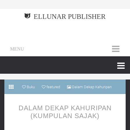
ELLUNAR PUBLISHER
MENU
Buku
featured
Dalam Dekap Kahuripan
(Kumpulan Sajak)
DALAM DEKAP KAHURIPAN
(KUMPULAN SAJAK)