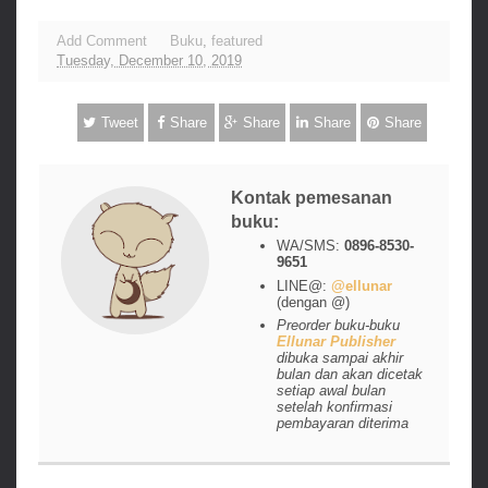
Add Comment
Buku
,
featured
Tuesday, December 10, 2019
Tweet
Share
Share
Share
Share
Kontak pemesanan
buku:
WA/SMS:
0896-8530-
9651
LINE@:
@ellunar
(dengan @)
Preorder buku-buku
Ellunar Publisher
dibuka sampai akhir
bulan dan akan dicetak
setiap awal bulan
setelah konfirmasi
pembayaran diterima