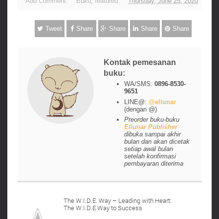
Add Comment
Buku
,
featured
Thursday, June 25, 2020
Tweet
Share
Share
Share
Share
Kontak pemesanan
buku:
WA/SMS:
0896-8530-
9651
LINE@:
@ellunar
(dengan @)
Preorder buku-buku
Ellunar Publisher
dibuka sampai akhir
bulan dan akan dicetak
setiap awal bulan
setelah konfirmasi
pembayaran diterima
The W.I.D.E. Way – Leading with Heart:
The W.I.D.E Way to Success