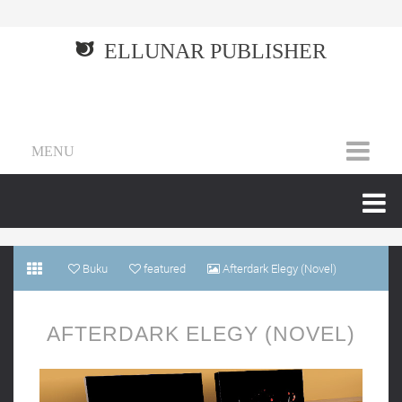
ELLUNAR PUBLISHER
MENU
Buku
featured
Afterdark Elegy (Novel)
AFTERDARK ELEGY (NOVEL)