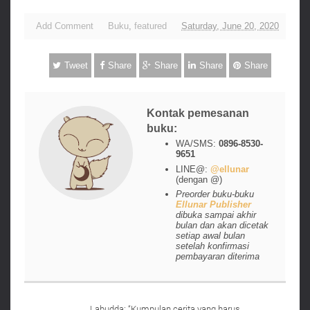
Add Comment
Buku
,
featured
Saturday, June 20, 2020
Tweet
Share
Share
Share
Share
Kontak pemesanan
buku:
WA/SMS:
0896-8530-
9651
LINE@:
@ellunar
(dengan @)
Preorder buku-buku
Ellunar Publisher
dibuka sampai akhir
bulan dan akan dicetak
setiap awal bulan
setelah konfirmasi
pembayaran diterima
Labudda: “Kumpulan cerita yang harus