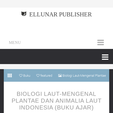
ELLUNAR PUBLISHER
MENU
Buku
featured
Biologi Laut-Mengenal Plantae
dan Animalia Laut Indonesia (Buku Ajar)
BIOLOGI LAUT-MENGENAL
PLANTAE DAN ANIMALIA LAUT
INDONESIA (BUKU AJAR)