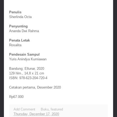
Penulis
Sherlinda Octa
Penyunting
Ananda Dwi Rahma
Penata Letak
Rosalita
Pendesain Sampul
Yuris Anindya Kurniawan
Bandung; Ellunar, 2020
129 hlm., 14,8 x 21 cm
ISBN: 978-623-204-720-4
Cetakan pertama, Desember 2020
Rp67.000
Add Comment
Buku
,
featured
Thursday, December 17, 2020