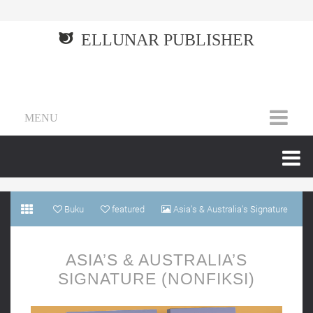
ELLUNAR PUBLISHER
MENU
Buku
featured
Asia’s & Australia’s Signature
(Nonfiksi)
ASIA’S & AUSTRALIA’S
SIGNATURE (NONFIKSI)