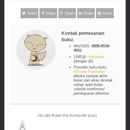
Tweet
Share
Share
Share
Share
Kontak pemesanan
buku:
WA/SMS:
0896-8530-
9651
LINE@:
@ellunar
(dengan @)
Preorder buku-buku
Ellunar Publisher
dibuka sampai akhir
bulan dan akan dicetak
setiap awal bulan
setelah konfirmasi
pembayaran diterima
Aku dan Bukan Dia (Kumpulan puisi)