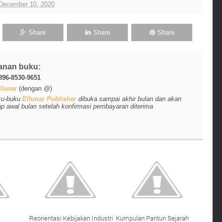
 December 10, 2020
Share
Share
Share
anan buku:
896-8530-9651
lunar
(dengan @)
ku-buku
Ellunar Publisher
dibuka sampai akhir bulan dan akan
ap awal bulan setelah konfirmasi pembayaran diterima
Reorientasi Kebijakan Industri
Kumpulan Pantun Sejarah