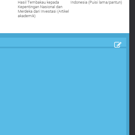
Hasil Tembakau kepada
Indonesia (Puisi lama/pantun)
Kepentingan Nasional dan
Merdeka dari Investasi (Artikel
akademik)