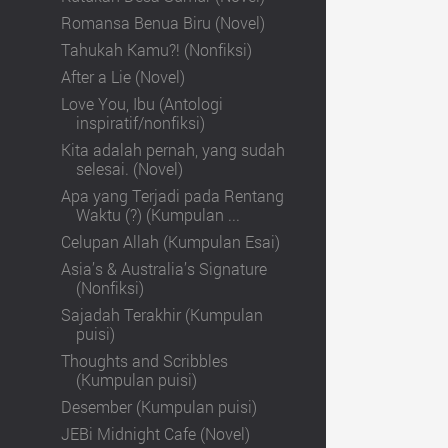
Romansa Benua Biru (Novel)
Tahukah Kamu?! (Nonfiksi)
After a Lie (Novel)
Love You, Ibu (Antologi
inspiratif/nonfiksi)
Kita adalah pernah, yang sudah
selesai. (Novel)
Apa yang Terjadi pada Rentang
Waktu (?) (Kumpulan ...
Celupan Allah (Kumpulan Esai)
Asia’s & Australia’s Signature
(Nonfiksi)
Sajadah Terakhir (Kumpulan
puisi)
Thoughts and Scribbles
(Kumpulan puisi)
Desember (Kumpulan puisi)
JEBi Midnight Cafe (Novel)