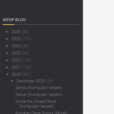
ARSIP
BLOG
2026
(86)
►
2025
(153)
►
2024
(48)
►
2023
(90)
►
2022
(124)
►
2021
(194)
►
2020
(347)
▼
December 2020
(26)
▼
Sendu (Kumpulan cerpen)
Delusi (Kumpulan cerpen)
Inside the Closed Book
(Kumpulan cerpen)
Kutukan Desa Sumur (Novel)