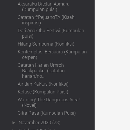
Aksaraku Ditelan Asmara
(Kumpulan puisi)
Catatan #PejuangTA (Kisah
inspirasi)
Dari Anak Ibu Pertiwi (Kumpulan
puisi)
Hilang Sempurna (Nonfiksi)
Kontemplasi Bersuara (Kumpulan
cerpen)
Catatan Harian Umroh
Backpacker (Catatan
harian/no...
Air dan Kaktus (Nonfiksi)
Kolase (Kumpulan Puisi)
Warning! The Dangerous Area!
(Novel)
Citra Rasa (Kumpulan Puisi)
November 2020
(28)
►