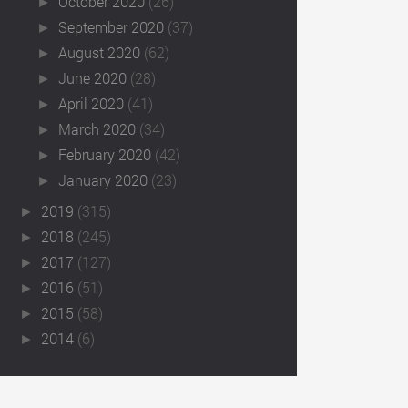
October 2020
(26)
►
September 2020
(37)
►
August 2020
(62)
►
June 2020
(28)
►
April 2020
(41)
►
March 2020
(34)
►
February 2020
(42)
►
January 2020
(23)
►
2019
(315)
►
2018
(245)
►
2017
(127)
►
2016
(51)
►
2015
(58)
►
2014
(6)
►