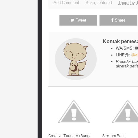
Add Comment
Buku
,
featured
Thursday,
Tweet
Share
Kontak pemes
WA/SMS:
0
LINE@:
@el
Preorder bu
dicetak seti
Creative Tourism (Bunga
Simfoni Pagi