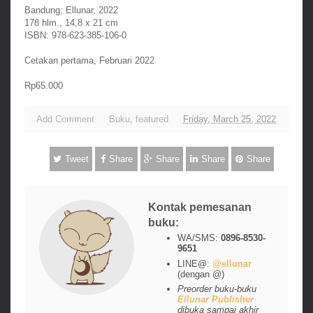
Bandung; Ellunar, 2022
178 hlm., 14,8 x 21 cm
ISBN: 978-623-385-106-0
Cetakan pertama, Februari 2022
Rp65.000
Add Comment
Buku
,
featured
Friday, March 25, 2022
Tweet
Share
Share
Share
Share
Kontak pemesanan
buku:
WA/SMS:
0896-8530-
9651
LINE@:
@ellunar
(dengan @)
Preorder buku-buku
Ellunar Publisher
dibuka sampai akhir