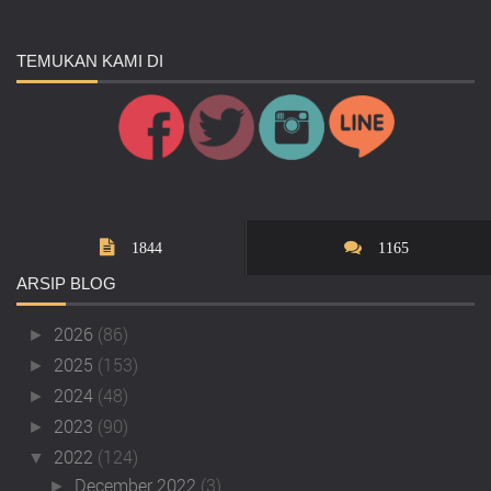
TEMUKAN
KAMI DI
1844
1165
ARSIP
BLOG
2026
(86)
►
2025
(153)
►
2024
(48)
►
2023
(90)
►
2022
(124)
▼
December 2022
(3)
►