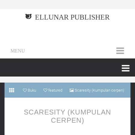
ELLUNAR PUBLISHER
MENU
Buku
featured
Scaresity (Kumpulan cerpen)
SCARESITY (KUMPULAN
CERPEN)