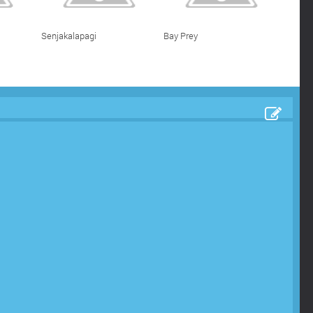
Senjakalapagi
Bay Prey