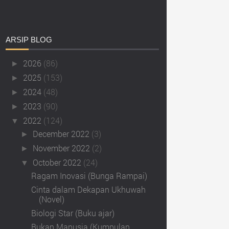
ARSIP
BLOG
2026
(86)
►
2025
(153)
►
2024
(48)
►
2023
(90)
►
2022
(124)
▼
December 2022
(3)
►
November 2022
(2)
►
October 2022
(24)
▼
Ragam Inovasi (Bunga Rampai)
Cinta dalam Dekapan Ukhuwah
(Novel)
Biologi Star (Buku ajar)
Bukan Manusia (Kumpulan