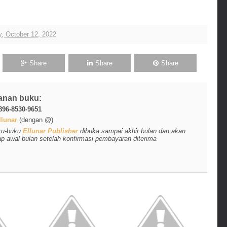
, October 12, 2022
Share
Share
Share
anan buku:
896-8530-9651
lunar
(dengan @)
ku-buku
Ellunar Publisher
dibuka sampai akhir bulan dan akan
ap awal bulan setelah konfirmasi pembayaran diterima