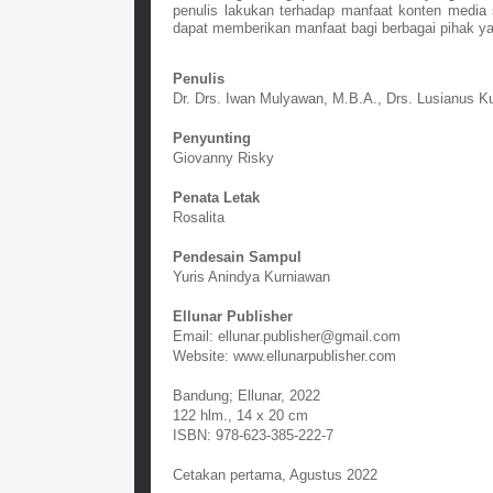
penulis lakukan terhadap manfaat konten media so
dapat memberikan manfaat bagi berbagai pihak yan
Penulis
Dr. Drs. Iwan Mulyawan, M.B.A., Drs. Lusianus K
Penyunting
Giovanny Risky
Penata Letak
Rosalita
Pendesain Sampul
Yuris Anindya Kurniawan
Ellunar Publisher
Email: ellunar.publisher@gmail.com
Website: www.ellunarpublisher.com
Bandung; Ellunar, 2022
122 hlm., 14 x 20 cm
ISBN: 978-623-385-222-7
Cetakan pertama, Agustus 2022