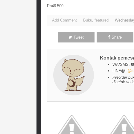
Rp46.500
Add Comment
Buku
,
featured
Wednesday
Tweet
Share
Kontak pemes
WA/SMS:
0
LINE@:
@el
Preorder bu
dicetak seti