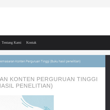
Tentang Kami
Kontak
asaran Konten Perguruan Tinggi (Buku hasil penelitian)
AN KONTEN PERGURUAN TINGGI
ASIL PENELITIAN)