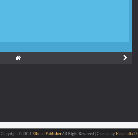
Copyright © 2014
Ellunar Publisher
All Right Reserved | Created by
Hexaholix23