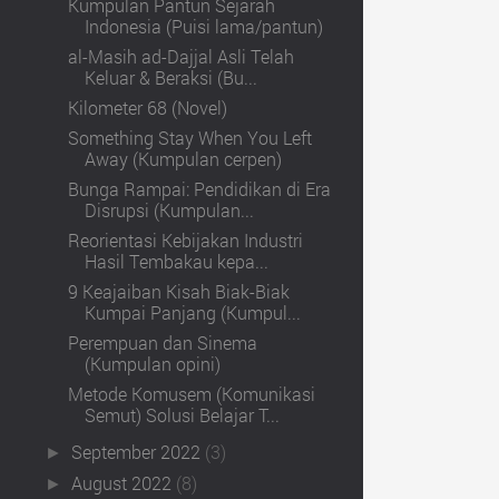
Kumpulan Pantun Sejarah
Indonesia (Puisi lama/pantun)
al-Masih ad-Dajjal Asli Telah
Keluar & Beraksi (Bu...
Kilometer 68 (Novel)
Something Stay When You Left
Away (Kumpulan cerpen)
Bunga Rampai: Pendidikan di Era
Disrupsi (Kumpulan...
Reorientasi Kebijakan Industri
Hasil Tembakau kepa...
9 Keajaiban Kisah Biak-Biak
Kumpai Panjang (Kumpul...
Perempuan dan Sinema
(Kumpulan opini)
Metode Komusem (Komunikasi
Semut) Solusi Belajar T...
September 2022
(3)
►
August 2022
(8)
►