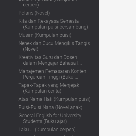
cerpen)
Polaris (Novel)
Kita dan Rekayasa Semesta
(Kumpulan puisi bersambung)
Musim (Kumpulan puisi)
Nenek dan Cucu Mengikis Tangis
(Novel)
Kreativitas Guru dan Dosen
dalam Mengajar Bahasa I...
Manajemen Pemasaran Konten
Perguruan Tinggi (Buku ...
Tapak-Tapak yang Menjejak
(Kumpulan cerita)
Atas Nama Hati (Kumpulan puisi)
Puisi-Puisi Nana (Novel anak)
General English for University
Students (Buku ajar)
Laku ... (Kumpulan cerpen)