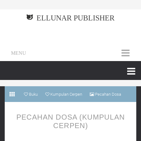
ELLUNAR PUBLISHER
MENU
Buku
Kumpulan Cerpen
Pecahan Dosa
(Kumpulan Cerpen)
PECAHAN DOSA (KUMPULAN
CERPEN)