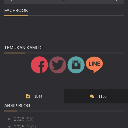
FACEBOOK
TEMUKAN
KAMI DI
1844
1165
ARSIP
BLOG
2026
(86)
►
2025
(153)
▼