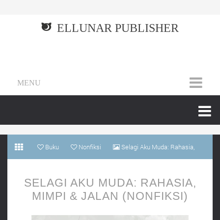
ELLUNAR PUBLISHER
MENU
Buku
Nonfiksi
Selagi Aku Muda: Rahasia,
Mimpi & Jalan (Nonfiksi)
SELAGI AKU MUDA: RAHASIA,
MIMPI & JALAN (NONFIKSI)