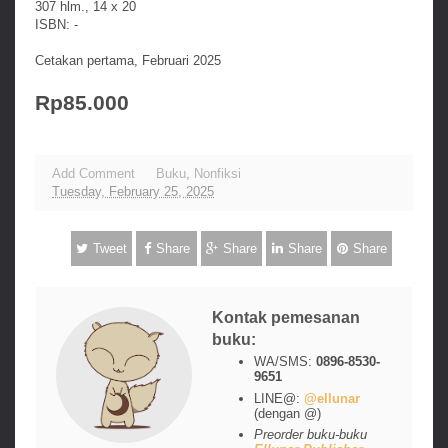
307 hlm., 14 x 20
ISBN: -
Cetakan pertama, Februari 2025
Rp85.000
Add Comment
Buku
,
Nonfiksi
Tuesday, February 25, 2025
Tweet
Share
Share
Share
Share
Kontak pemesanan
buku:
WA/SMS:
0896-8530-
9651
LINE@:
@ellunar
(dengan @)
Preorder buku-buku