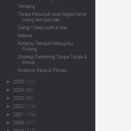
Tentang
Tanpa Petunjuk: soal bagaimana
orang lain pun tak ...
Dang! I Slept with a Star
Kelana
Kotamu Tempat Menujuku
Pulang
Strategi Parenting Tanpa Teriak &
Emosi
Anatomi Rasa & Pikiran
2025
(153)
►
2024
(48)
►
2023
(90)
►
2022
(124)
►
2021
(194)
►
2020
(347)
►
2019
(315)
►