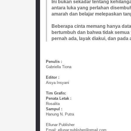
Ini bukan sekadar tentang kehilang
antara luka yang perlahan disembu
amarah dan belajar melepaskan ta
Beberapa cinta memang hanya datan
bertumbuh dan bahwa tidak semua y
pernah ada, layak diakui, dan pada
Penulis :
Gabriella Tiona
Editor :
Aisya Insyani
Tim Grafis:
Penata Letak :
Rosalita
Sampul :
Hanung N. Putra
Ellunar Publisher
Email: ellunar.publisher@gmail.com