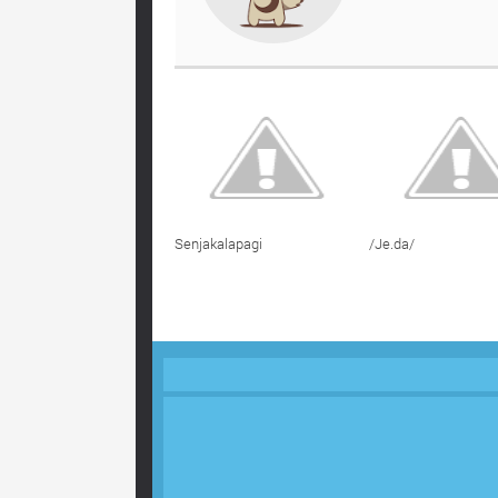
Senjakalapagi
/Je.da/