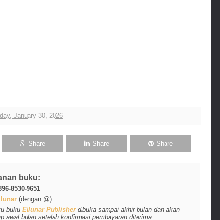
iday, January 30, 2026
Share
Share
Share
anan buku:
896-8530-9651
lunar
(dengan @)
ku-buku
Ellunar Publisher
dibuka sampai akhir bulan dan akan
ap awal bulan setelah konfirmasi pembayaran diterima