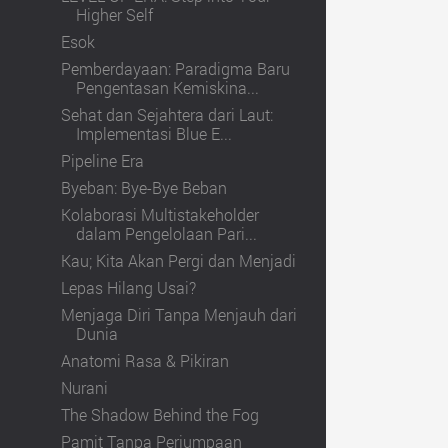
Higher Self
Esok
Pemberdayaan: Paradigma Baru
Pengentasan Kemiskina...
Sehat dan Sejahtera dari Laut:
Implementasi Blue E...
Pipeline Era
Byeban: Bye-Bye Beban
Kolaborasi Multistakeholder
dalam Pengelolaan Pari...
Kau; Kita Akan Pergi dan Menjadi
Lepas Hilang Usai?
Menjaga Diri Tanpa Menjauh dari
Dunia
Anatomi Rasa & Pikiran
Nurani
The Shadow Behind the Fog
Pamit Tanpa Perjumpaan