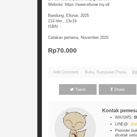
Website: https://www.ellunar.my.id/
Bandung; Ellunar, 2025
214 hlm., 13x19
ISBN: -
Cetakan pertama, November 2025
Rp70.000
Add Comment
Buku
,
Kumpulan Prosa
Fr
Tweet
Share
Kontak pemes
WA/SMS:
0
LINE@:
@el
Preorder bu
dicetak seti