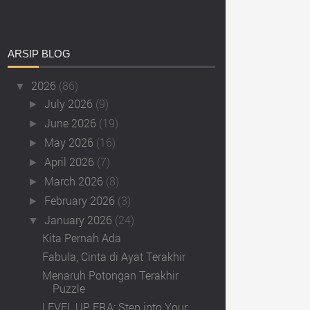
ARSIP
BLOG
2026
(86)
▼
July 2026
(9)
►
June 2026
(19)
►
May 2026
(16)
►
April 2026
(7)
►
March 2026
(8)
►
February 2026
(3)
►
January 2026
(24)
▼
Kita Pernah Ada
Fabula, Cinta di Ayat Terakhir
Menaruh Potongan Terakhir
Puzzle
LEVEL UP ERA: Step into Your