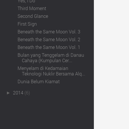
Yes, I Do
Third Moment
Second Glance
First Sign
Beneath the Same Moon Vol. 3
Beneath the Same Moon Vol. 2
Beneath the Same Moon Vol. 1
Bulan yang Tenggelam di Danau
Cahaya (Kumpulan Cer...
Menyelam di Kedamaian
Teknologi Nuklir Bersama Alq...
Dunia Belum Kiamat
2014
(6)
►