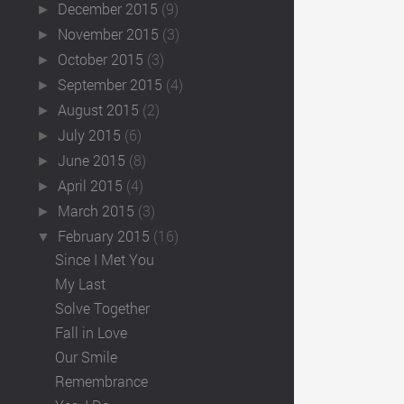
December 2015
(9)
►
November 2015
(3)
►
October 2015
(3)
►
September 2015
(4)
►
August 2015
(2)
►
July 2015
(6)
►
June 2015
(8)
►
April 2015
(4)
►
March 2015
(3)
►
February 2015
(16)
▼
Since I Met You
My Last
Solve Together
Fall in Love
Our Smile
Remembrance