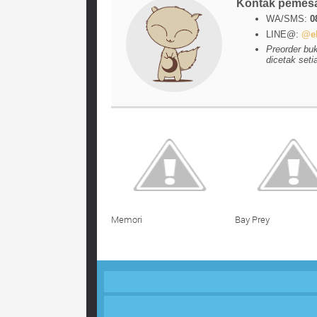
Kontak pemes
WA/SMS:
0
LINE@:
@el
Preorder bu
dicetak seti
Memori
Bay Prey