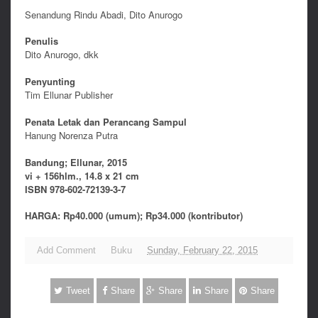
Senandung Rindu Abadi, Dito Anurogo
Penulis
Dito Anurogo, dkk
Penyunting
Tim Ellunar Publisher
Penata Letak dan Perancang Sampul
Hanung Norenza Putra
Bandung; Ellunar, 2015
vi + 156hlm., 14.8 x 21 cm
ISBN 978-602-72139-3-7
HARGA: Rp40.000 (umum); Rp34.000 (kontributor)
Add Comment
Buku
Sunday, February 22, 2015
Tweet
Share
Share
Share
Share