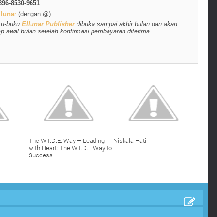
896-8530-9651
lunar
(dengan @)
ku-buku
Ellunar Publisher
dibuka sampai akhir bulan dan akan
ap awal bulan setelah konfirmasi pembayaran diterima
The W.I.D.E. Way – Leading
Niskala Hati
with Heart: The W.I.D.E Way to
Success