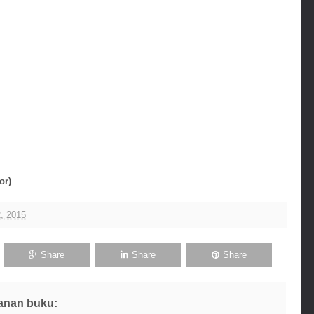
or)
, 2015
Share
Share
Share
anan buku: