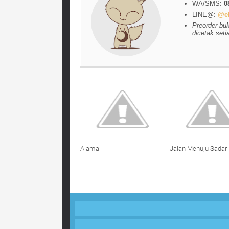
WA/SMS:
0
LINE@:
@el
Preorder bu
dicetak seti
Alama
Jalan Menuju Sadar