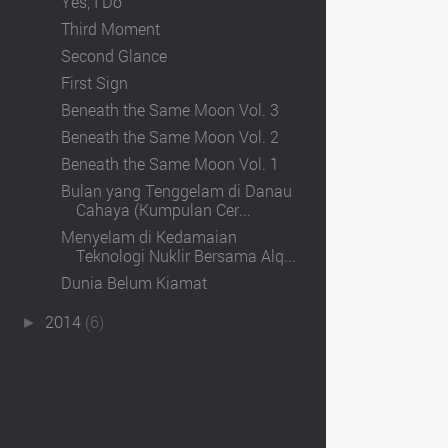
Yes, I Do
Third Moment
Second Glance
First Sign
Beneath the Same Moon Vol. 3
Beneath the Same Moon Vol. 2
Beneath the Same Moon Vol. 1
Bulan yang Tenggelam di Danau
Cahaya (Kumpulan Cer...
Menyelam di Kedamaian
Teknologi Nuklir Bersama Alq...
Dunia Belum Kiamat
2014
(6)
►