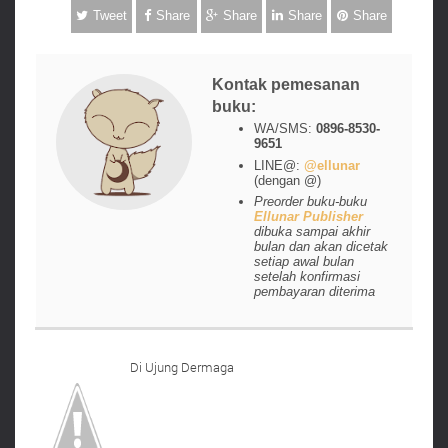
Tweet
Share
Share
Share
Share
Kontak pemesanan
buku:
WA/SMS:
0896-8530-
9651
LINE@:
@ellunar
(dengan @)
Preorder buku-buku
Ellunar Publisher
dibuka sampai akhir
bulan dan akan dicetak
setiap awal bulan
setelah konfirmasi
pembayaran diterima
Di Ujung Dermaga