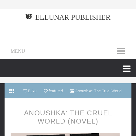
ELLUNAR PUBLISHER
MENU
Buku
featured
Anoushka: The Cruel World
(novel)
ANOUSHKA: THE CRUEL
WORLD (NOVEL)