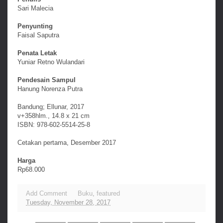
Sari Malecia
Penyunting
Faisal Saputra
Penata Letak
Yuniar Retno Wulandari
Pendesain Sampul
Hanung Norenza Putra
Bandung; Ellunar, 2017
v+358hlm., 14.8 x 21 cm
ISBN: 978-602-5514-25-8
Cetakan pertama, Desember 2017
Harga
Rp68.000
Add Comment
Buku
,
featured
Tuesday, November 28, 2017