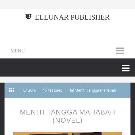
ELLUNAR PUBLISHER
MENU
Buku
featured
Meniti Tangga Mahabah
(Novel)
MENITI TANGGA MAHABAH
(NOVEL)