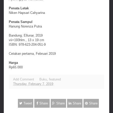
Penata Letak
Niken Hapsari Cahyarina
Penata Sampul
Hanung Norenza Putra
Bandung; Ellunar, 2019
vii+193hlm., 13 x 19 cm
ISBN: 978-623-204-051-9
Cetakan pertama, Februari 2019
Harga
Rp65.000
Add Comment
Buku
,
featured
Thursday, February 7, 2019
Tweet
Share
Share
Share
Share