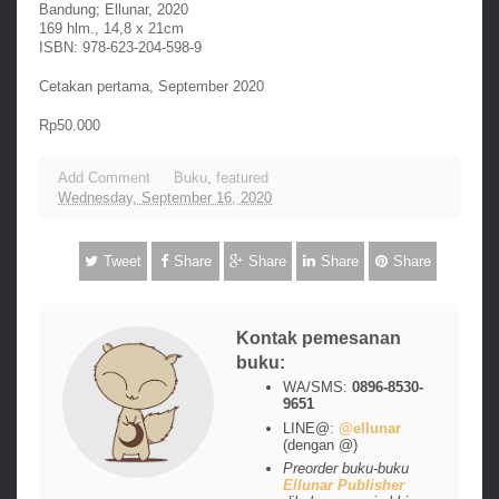
Bandung; Ellunar, 2020
169 hlm., 14,8 x 21cm
ISBN: 978-623-204-598-9
Cetakan pertama, September 2020
Rp50.000
Add Comment
Buku
,
featured
Wednesday, September 16, 2020
Tweet
Share
Share
Share
Share
Kontak pemesanan
buku:
WA/SMS:
0896-8530-
9651
LINE@:
@ellunar
(dengan @)
Preorder buku-buku
Ellunar Publisher