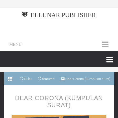
ELLUNAR PUBLISHER
MENU
Buku
featured
Dear Corona (Kumpulan surat)
DEAR CORONA (KUMPULAN
SURAT)