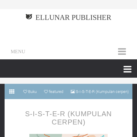
ELLUNAR PUBLISHER
MENU
Buku
featured
S-I-S-T-E-R (Kumpulan cerpen)
S-I-S-T-E-R (KUMPULAN
CERPEN)