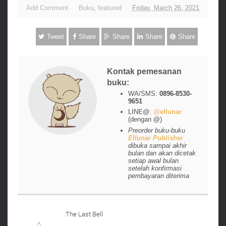
Add Comment
Buku
,
featured
Friday, March 26, 2021
Tweet
Share
Share
Share
Share
Kontak pemesanan
buku:
WA/SMS:
0896-8530-
9651
LINE@:
@ellunar
(dengan @)
Preorder buku-buku
Ellunar Publisher
dibuka sampai akhir
bulan dan akan dicetak
setiap awal bulan
setelah konfirmasi
pembayaran diterima
The Last Bell