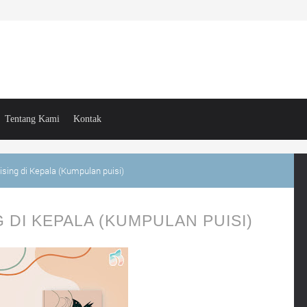
Tentang Kami
Kontak
ising di Kepala (Kumpulan puisi)
 DI KEPALA (KUMPULAN PUISI)