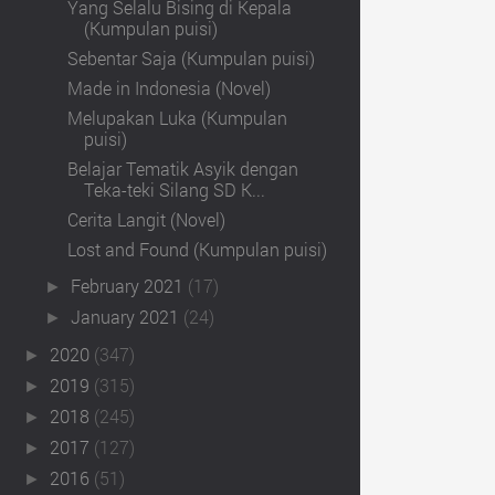
Yang Selalu Bising di Kepala
(Kumpulan puisi)
Sebentar Saja (Kumpulan puisi)
Made in Indonesia (Novel)
Melupakan Luka (Kumpulan
puisi)
Belajar Tematik Asyik dengan
Teka-teki Silang SD K...
Cerita Langit (Novel)
Lost and Found (Kumpulan puisi)
February 2021
(17)
►
January 2021
(24)
►
2020
(347)
►
2019
(315)
►
2018
(245)
►
2017
(127)
►
2016
(51)
►