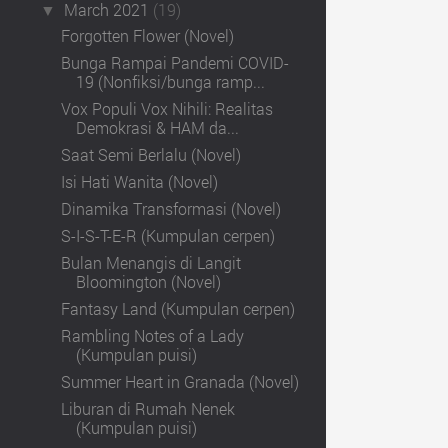
March 2021
(19)
▼
Forgotten Flower (Novel)
Bunga Rampai Pandemi COVID-
19 (Nonfiksi/bunga ramp...
Vox Populi Vox Nihili: Realitas
Demokrasi & HAM da...
Saat Semi Berlalu (Novel)
Isi Hati Wanita (Novel)
Dinamika Transformasi (Novel)
S-I-S-T-E-R (Kumpulan cerpen)
Bulan Menangis di Langit
Bloomington (Novel)
Fantasy Land (Kumpulan cerpen)
Rambling Notes of a Lady
(Kumpulan puisi)
Summer Heart in Granada (Novel)
Liburan di Rumah Nenek
(Kumpulan puisi)