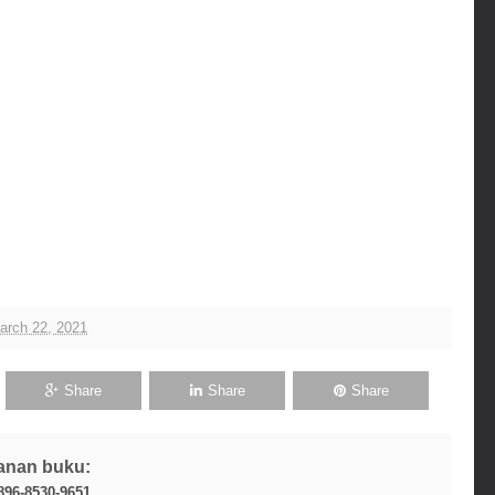
arch 22, 2021
Share
Share
Share
anan buku:
896-8530-9651