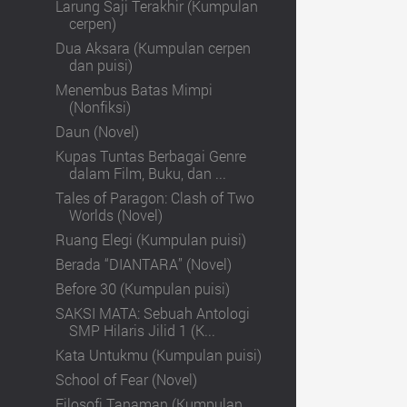
Larung Saji Terakhir (Kumpulan
cerpen)
Dua Aksara (Kumpulan cerpen
dan puisi)
Menembus Batas Mimpi
(Nonfiksi)
Daun (Novel)
Kupas Tuntas Berbagai Genre
dalam Film, Buku, dan ...
Tales of Paragon: Clash of Two
Worlds (Novel)
Ruang Elegi (Kumpulan puisi)
Berada “DIANTARA” (Novel)
Before 30 (Kumpulan puisi)
SAKSI MATA: Sebuah Antologi
SMP Hilaris Jilid 1 (K...
Kata Untukmu (Kumpulan puisi)
School of Fear (Novel)
Filosofi Tanaman (Kumpulan