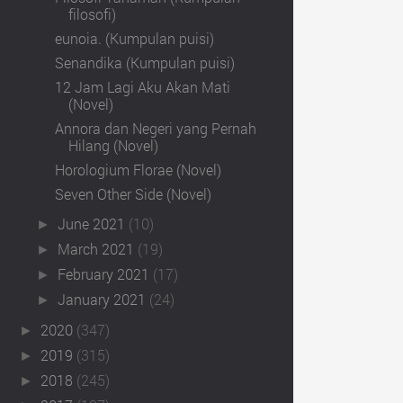
filosofi)
eunoia. (Kumpulan puisi)
Senandika (Kumpulan puisi)
12 Jam Lagi Aku Akan Mati
(Novel)
Annora dan Negeri yang Pernah
Hilang (Novel)
Horologium Florae (Novel)
Seven Other Side (Novel)
June 2021
(10)
►
March 2021
(19)
►
February 2021
(17)
►
January 2021
(24)
►
2020
(347)
►
2019
(315)
►
2018
(245)
►