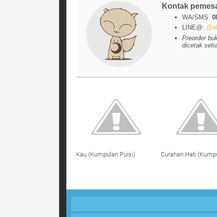
Kontak pemes
WA/SMS:
0
LINE@:
@el
Preorder bu
dicetak seti
Kau (Kumpulan Puisi)
Curahan Hati (Kumpu