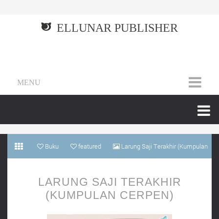
ELLUNAR PUBLISHER
MENU
Buku
featured
Larung Saji Terakhir (Kumpulan
cerpen)
LARUNG SAJI TERAKHIR
(KUMPULAN CERPEN)