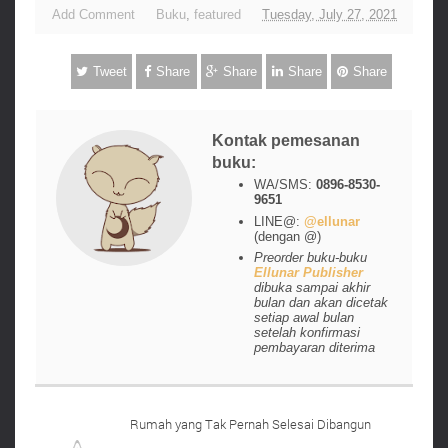
Add Comment
Buku
,
featured
Tuesday, July 27, 2021
Tweet
Share
Share
Share
Share
Kontak pemesanan
buku:
WA/SMS:
0896-8530-
9651
LINE@:
@ellunar
(dengan @)
Preorder buku-buku
Ellunar Publisher
dibuka sampai akhir
bulan dan akan dicetak
setiap awal bulan
setelah konfirmasi
pembayaran diterima
Rumah yang Tak Pernah Selesai Dibangun