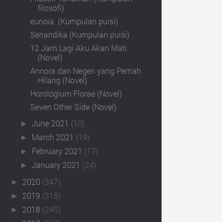
filosofi)
eunoia. (Kumpulan puisi)
Senandika (Kumpulan puisi)
12 Jam Lagi Aku Akan Mati
(Novel)
Annora dan Negeri yang Pernah
Hilang (Novel)
Horologium Florae (Novel)
Seven Other Side (Novel)
June 2021
(10)
►
March 2021
(19)
►
February 2021
(17)
►
January 2021
(24)
►
2020
(347)
►
2019
(315)
►
2018
(245)
►