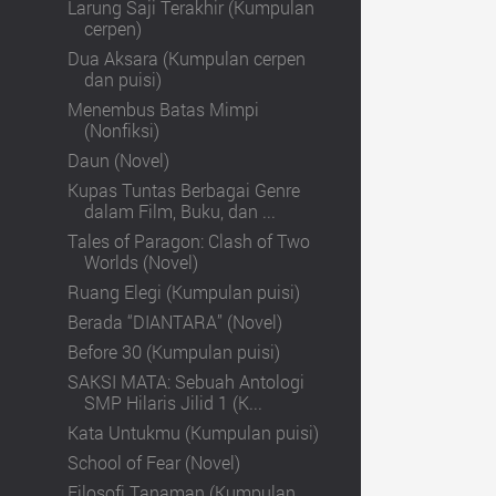
Larung Saji Terakhir (Kumpulan
cerpen)
Dua Aksara (Kumpulan cerpen
dan puisi)
Menembus Batas Mimpi
(Nonfiksi)
Daun (Novel)
Kupas Tuntas Berbagai Genre
dalam Film, Buku, dan ...
Tales of Paragon: Clash of Two
Worlds (Novel)
Ruang Elegi (Kumpulan puisi)
Berada “DIANTARA” (Novel)
Before 30 (Kumpulan puisi)
SAKSI MATA: Sebuah Antologi
SMP Hilaris Jilid 1 (K...
Kata Untukmu (Kumpulan puisi)
School of Fear (Novel)
Filosofi Tanaman (Kumpulan