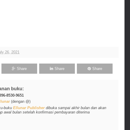
ly 26, 2021
Share
Share
Share
anan buku:
896-8530-9651
lunar
(dengan @)
ku-buku
Ellunar Publisher
dibuka sampai akhir bulan dan akan
ap awal bulan setelah konfirmasi pembayaran diterima