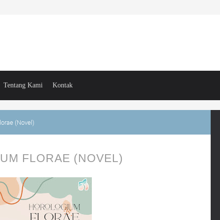
Tentang Kami
Kontak
orae (Novel)
UM FLORAE (NOVEL)