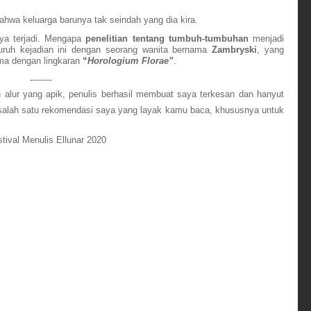
ahwa keluarga barunya tak seindah yang dia kira.
a terjadi. Mengapa 
penelitian tentang tumbuh-tumbuhan
 menjadi 
ruh kejadian ini dengan seorang wanita bernama 
Zambryski
, yang 
ma dengan lingkaran 
“
Horologium Florae”
.
--------
lur yang apik, penulis berhasil membuat saya terkesan dan hanyut 
 salah satu rekomendasi saya yang layak kamu baca, khususnya untuk 
tival Menulis Ellunar 2020