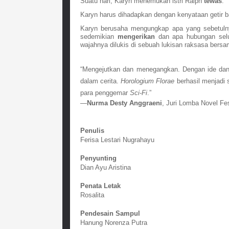
Suatu hari, Karyn menemukan istri Ralph 
tewas
.
Karyn harus dihadapkan dengan kenyataan getir b
Karyn berusaha mengungkap apa yang sebetulny
sedemikian 
mengerikan
 dan apa hubungan selu
wajahnya dilukis di sebuah lukisan raksasa bersa
“Mengejutkan dan menegangkan. Dengan ide dan a
dalam cerita. 
Horologium Florae
 berhasil menjadi
para penggemar 
Sci-Fi
.”
—
Nurma Desty Anggraeni
, Juri Lomba Novel Fes
Penulis
Ferisa Lestari Nugrahayu
Penyunting
Dian Ayu Aristina
Penata Letak
Rosalita
Pendesain Sampul
Hanung Norenza Putra