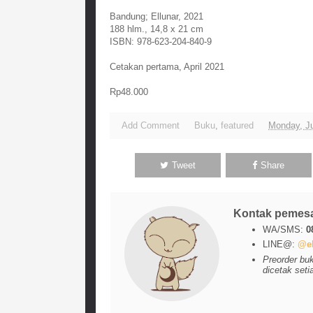
Bandung; Ellunar, 2021
188 hlm., 14,8 x 21 cm
ISBN: 978-623-204-840-9
Cetakan pertama, April 2021
Rp48.000
Add Comment
Buku
,
featured
Monday, Ju
Tweet
Share
Kontak pemes
WA/SMS:
0
LINE@:
@el
Preorder bu
dicetak seti